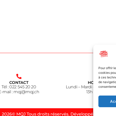
Pour offrir 
cookies pour
à ces techn
CONTACT
HORAIRE
de navigatio
Tél : 022 545 20 20
Lundi – Mardi – Jeudi – V
consentement
E-mail : mqj@mqj.ch
13h à 18h30
Ac
2026© MQJ Tous droits réservés. Développé par HSPC