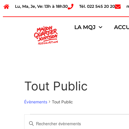
Lu, Ma, Je, Ve: 13h à 18h30
Tél. 022 545 20 20
LA MQJ
ACCU
Tout Public
Évènements
Tout Public
Recherche
Saisir
mot-