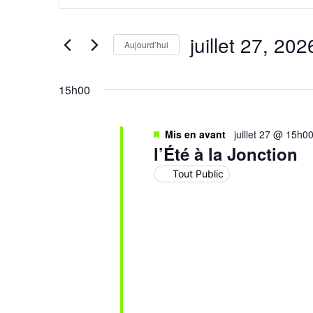
et
clé.
Rechercher
Évènements
navigation
par
juillet 27, 202
mot-
Aujourd’hui
de
clé.
Sélectionnez
une
vues
date.
15h00
Évènements
Mis en avant
juillet 27 @ 15h0
l’Été à la Jonction
Tout Public