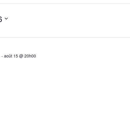
6
0
-
août 15 @ 20h00