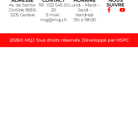
ADRESSE
CONTACT
HORAIRE
NOUS
SUIVRE
Av. de Sainte-
Tél : 022 545 20
Lundi – Mardi –
Clotilde 18BIS
20
Jeudi –
1205 Genève
E-mail :
Vendredi
mqj@mqj.ch
13h à 18h30
2026© MQJ Tous droits réservés. Développé par HSPC