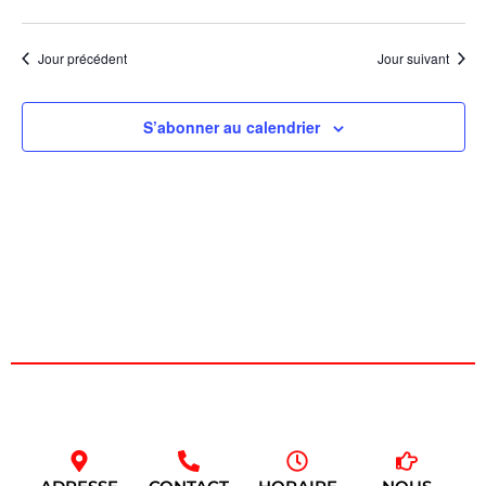
de
une
et
date.
vu
navig
Jour précédent
Jour suivant
Év
de
S’abonner au calendrier
vues
Évèn