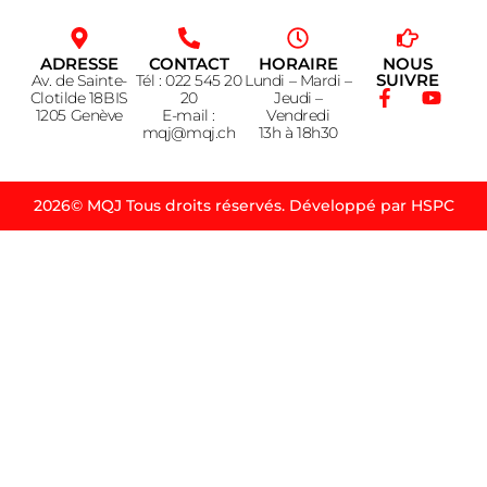
ADRESSE
CONTACT
HORAIRE
NOUS
SUIVRE
Av. de Sainte-
Tél : 022 545 20
Lundi – Mardi –
Clotilde 18BIS
20
Jeudi –
1205 Genève
E-mail :
Vendredi
mqj@mqj.ch
13h à 18h30
2026© MQJ Tous droits réservés. Développé par HSPC