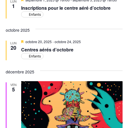
de
LUN
en
1
Inscriptions pour le centre aéré d’octobre
avant
vues
Enfants
Évèn
octobre 2025
Mis
octobre 20, 2025
-
octobre 24, 2025
LUN
en
20
Centres aérés d’octobre
avant
Enfants
décembre 2025
VEN
5