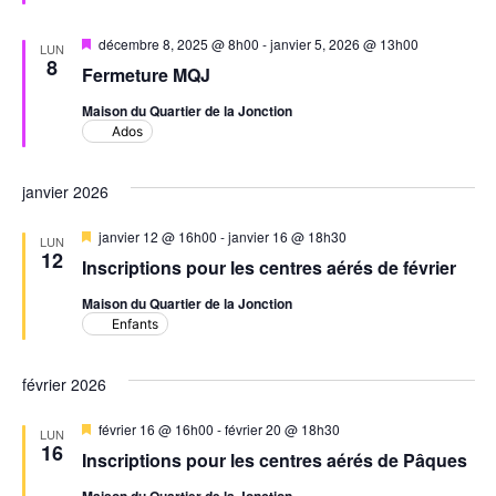
Mis
décembre 8, 2025 @ 8h00
-
janvier 5, 2026 @ 13h00
LUN
en
8
Fermeture MQJ
avant
Maison du Quartier de la Jonction
Ados
janvier 2026
Mis
janvier 12 @ 16h00
-
janvier 16 @ 18h30
LUN
en
12
Inscriptions pour les centres aérés de février
avant
Maison du Quartier de la Jonction
Enfants
février 2026
Mis
février 16 @ 16h00
-
février 20 @ 18h30
LUN
en
16
Inscriptions pour les centres aérés de Pâques
avant