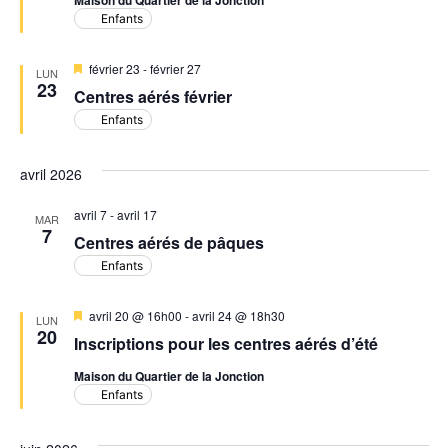
Maison du Quartier de la Jonction
Enfants
Mis
février 23
-
février 27
LUN
en
23
Centres aérés février
avant
Enfants
avril 2026
avril 7
-
avril 17
MAR
7
Centres aérés de pâques
Enfants
Mis
avril 20 @ 16h00
-
avril 24 @ 18h30
LUN
en
20
Inscriptions pour les centres aérés d’été
avant
Maison du Quartier de la Jonction
Enfants