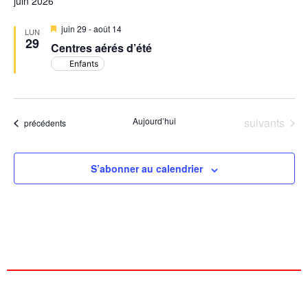
juin 2026
Mis
juin 29
-
août 14
LUN
en
29
Centres aérés d’été
avant
Enfants
Évènements
Aujourd’hui
suivants
Évènements
précédents
S’abonner au calendrier