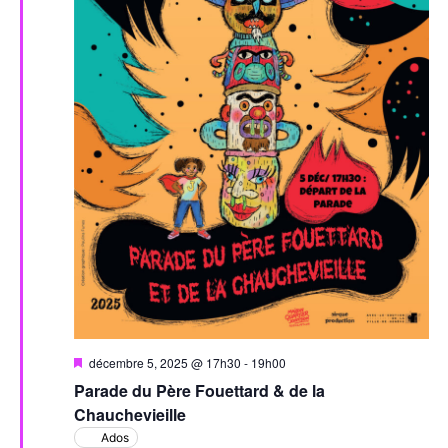
Mis
décembre 5, 2025 @ 17h30
-
19h00
en
Parade du Père Fouettard & de la
avant
Chauchevieille
Ados