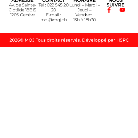
ADRESSE
CONTACT
HORAIRE
NOUS
SUIVRE
Av. de Sainte-
Tél : 022 545 20
Lundi – Mardi –
Clotilde 18BIS
20
Jeudi –
1205 Genève
E-mail :
Vendredi
mqj@mqj.ch
13h à 18h30
2026© MQJ Tous droits réservés. Développé par HSPC