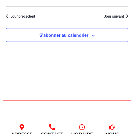
de
une
et
date.
vu
navig
Jour précédent
Jour suivant
Év
de
S’abonner au calendrier
vues
Évèn