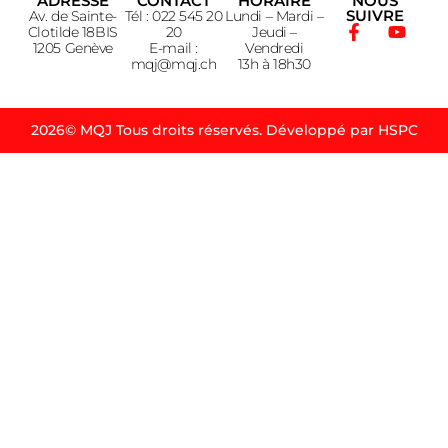
ADRESSE
CONTACT
HORAIRE
NOUS
SUIVRE
Av. de Sainte-
Tél : 022 545 20
Lundi – Mardi –
Clotilde 18BIS
20
Jeudi –
1205 Genève
E-mail :
Vendredi
mqj@mqj.ch
13h à 18h30
2026© MQJ Tous droits réservés. Développé par HSPC