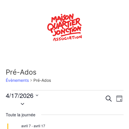
Pré-Ados
Évènements
Pré-Ados
4/17/2026
Rech
Na
Recherche
Jour
Sélectionnez
de
une
et
date.
Toute la journée
vu
navig
Év
avril 7
-
avril 17