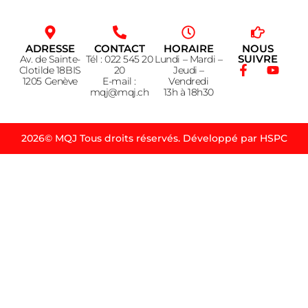
ADRESSE
CONTACT
HORAIRE
NOUS
SUIVRE
Av. de Sainte-
Tél : 022 545 20
Lundi – Mardi –
Clotilde 18BIS
20
Jeudi –
1205 Genève
E-mail :
Vendredi
mqj@mqj.ch
13h à 18h30
2026© MQJ Tous droits réservés. Développé par HSPC