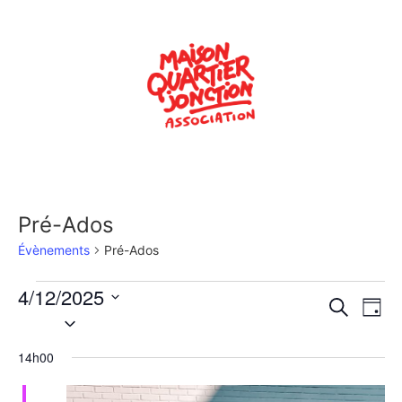
Pré-Ados
Évènements
Pré-Ados
4/12/2025
Rech
Na
Recherche
Jour
Sélectionnez
de
une
et
date.
14h00
vu
navig
Év