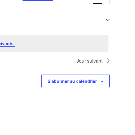
vues
Évènement
uivants
.
Jour suivant
S’abonner au calendrier