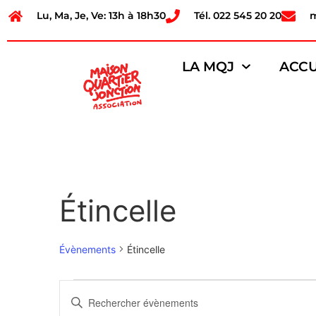
Lu, Ma, Je, Ve: 13h à 18h30
Tél. 022 545 20 20
LA MQJ
ACCU
Étincelle
Évènements
Étincelle
Recherche
Saisir
mot-