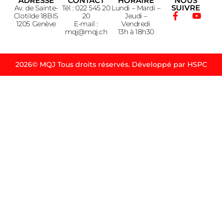
ADRESSE
CONTACT
HORAIRE
NOUS
SUIVRE
Av. de Sainte-
Tél : 022 545 20
Lundi – Mardi –
Clotilde 18BIS
20
Jeudi –
1205 Genève
E-mail :
Vendredi
mqj@mqj.ch
13h à 18h30
2026© MQJ Tous droits réservés. Développé par HSPC