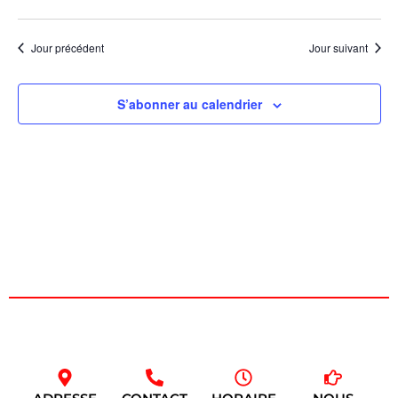
de
une
et
date.
vu
navig
Jour précédent
Jour suivant
Év
de
S’abonner au calendrier
vues
Évèn