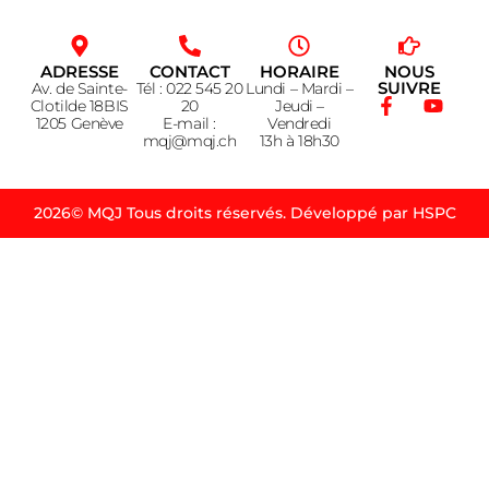
ADRESSE
CONTACT
HORAIRE
NOUS
SUIVRE
Av. de Sainte-
Tél : 022 545 20
Lundi – Mardi –
Clotilde 18BIS
20
Jeudi –
1205 Genève
E-mail :
Vendredi
mqj@mqj.ch
13h à 18h30
2026© MQJ Tous droits réservés. Développé par HSPC