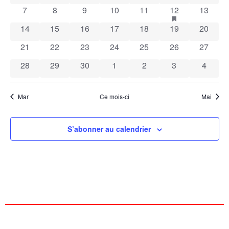
de
0 évènements
0 évènements
0 évènements
0 évènements
0 évènements
1 évènement
has featured é
0 évène
7
8
9
10
11
12
13
Évènements
vues
0 évènements
0 évènements
0 évènements
0 évènements
0 évènements
0 évènements
0 évène
14
15
16
17
18
19
20
Évèn
0 évènements
0 évènements
0 évènements
0 évènements
0 évènements
0 évènements
0 évène
21
22
23
24
25
26
27
0 évènements
0 évènements
0 évènements
0 évènements
0 évènements
0 évènements
0 évèn
28
29
30
1
2
3
4
Mar
Ce mois-ci
Mai
S’abonner au calendrier