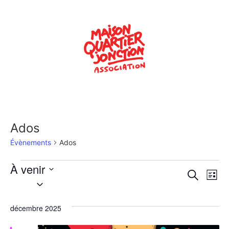
Ados
Évènements
Ados
À venir
Rech
Na
Recherche
Liste
Sélectionnez
de
une
et
date.
vu
décembre 2025
navig
Év