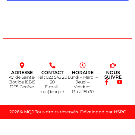
ADRESSE
CONTACT
HORAIRE
NOUS
SUIVRE
Av. de Sainte-
Tél : 022 545 20
Lundi – Mardi –
Clotilde 18BIS
20
Jeudi –
1205 Genève
E-mail :
Vendredi
mqj@mqj.ch
13h à 18h30
2026© MQJ Tous droits réservés. Développé par HSPC