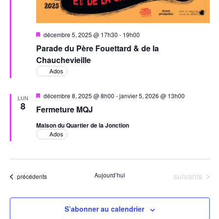
Mis
décembre 5, 2025 @ 17h30
-
19h00
en
Parade du Père Fouettard & de la
avant
Chauchevieille
Ados
Mis
décembre 8, 2025 @ 8h00
-
janvier 5, 2026 @ 13h00
LUN
en
8
Fermeture MQJ
avant
Maison du Quartier de la Jonction
Ados
Évènements
Aujourd’hui
suivants
Évènements
précédents
S’abonner au calendrier