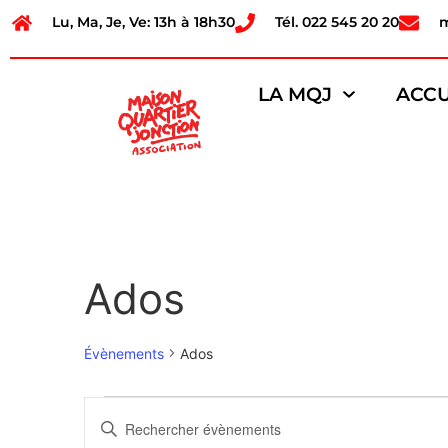
Lu, Ma, Je, Ve: 13h à 18h30
Tél. 022 545 20 20
LA MQJ
ACCU
Ados
Évènements
Ados
Recherche
Saisir
mot-