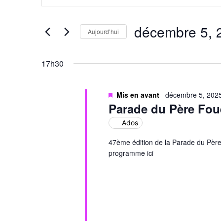
et
clé.
Rechercher
Évènements
navigation
par
décembre 5, 
mot-
Aujourd’hui
de
clé.
Sélectionnez
une
vues
date.
17h30
Évènements
Mis en avant
décembre 5, 202
Parade du Père Foue
Ados
47ème édition de la Parade du Père F
programme ici