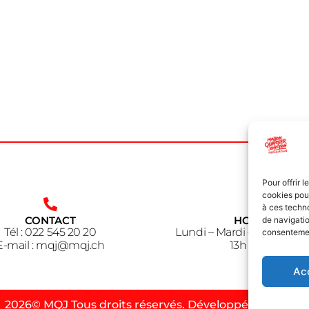
Pour offrir 
cookies pour
à ces techn
CONTACT
HORAIRE
de navigatio
Tél : 022 545 20 20
Lundi – Mardi – Jeudi – V
consentement
E-mail : mqj@mqj.ch
13h à 18h30
Ac
2026© MQJ Tous droits réservés. Développé par HSPC