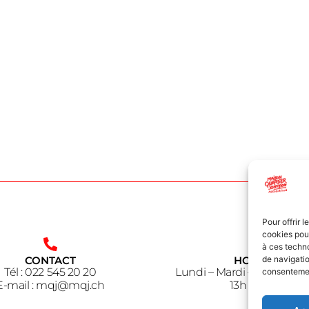
Pour offrir 
cookies pour
à ces techn
CONTACT
HORAIRE
de navigatio
Tél : 022 545 20 20
Lundi – Mardi – Jeudi – V
consentement
E-mail : mqj@mqj.ch
13h à 18h30