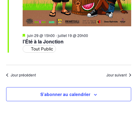
Mis
juin 29 @ 15h00
-
juillet 19 @ 20h00
en
l’Été à la Jonction
avant
Tout Public
Jour précédent
Jour suivant
S’abonner au calendrier