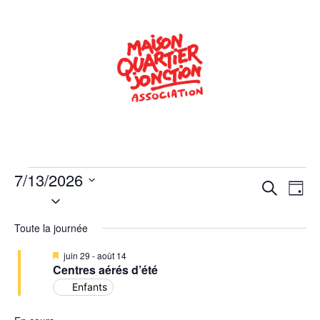
7/13/2026
Rech
Na
Recherche
Jour
Sélectionnez
de
une
et
date.
Toute la journée
vu
navig
Év
Mis
juin 29
-
août 14
de
en
Centres aérés d’été
avant
Enfants
vues