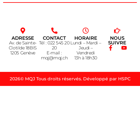
ADRESSE
CONTACT
HORAIRE
NOUS
SUIVRE
Av. de Sainte-
Tél : 022 545 20
Lundi – Mardi –
Clotilde 18BIS
20
Jeudi –
1205 Genève
E-mail :
Vendredi
mqj@mqj.ch
13h à 18h30
2026© MQJ Tous droits réservés. Développé par HSPC