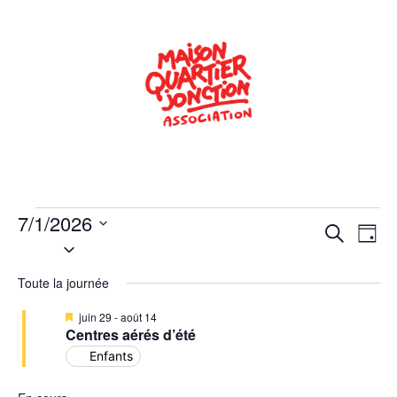
7/1/2026
Rech
Na
Recherche
Jour
Sélectionnez
de
une
et
date.
Toute la journée
vu
navig
Év
Mis
juin 29
-
août 14
de
en
Centres aérés d’été
avant
Enfants
vues