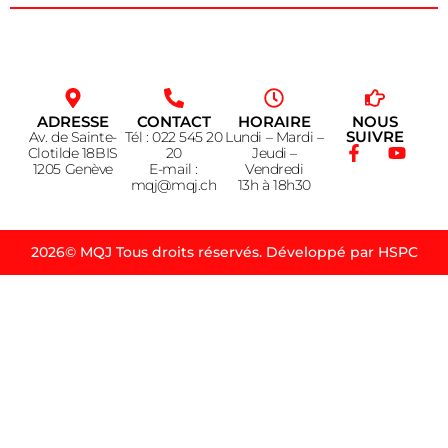
ADRESSE
CONTACT
HORAIRE
NOUS
SUIVRE
Av. de Sainte-
Tél : 022 545 20
Lundi – Mardi –
Clotilde 18BIS
20
Jeudi –
1205 Genève
E-mail :
Vendredi
mqj@mqj.ch
13h à 18h30
2026© MQJ Tous droits réservés. Développé par HSPC