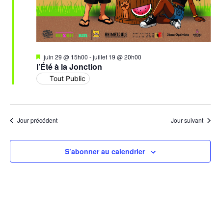
Mis
juin 29 @ 15h00
-
juillet 19 @ 20h00
en
l’Été à la Jonction
avant
Tout Public
Jour précédent
Jour suivant
S’abonner au calendrier