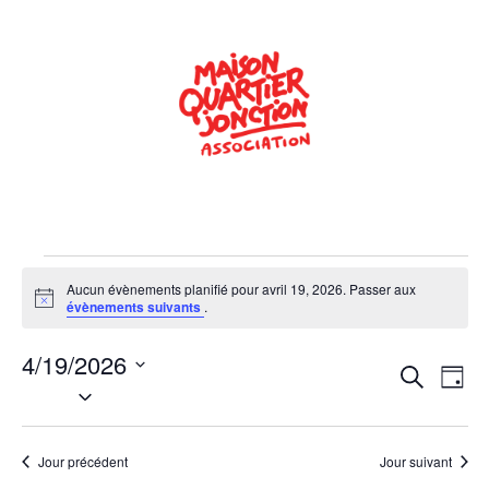
Aucun évènements planifié pour avril 19, 2026. Passer aux
Notice
évènements suivants
.
4/19/2026
Rech
Na
Recherche
Jour
Sélectionnez
de
une
et
date.
vu
navig
Jour précédent
Jour suivant
Év