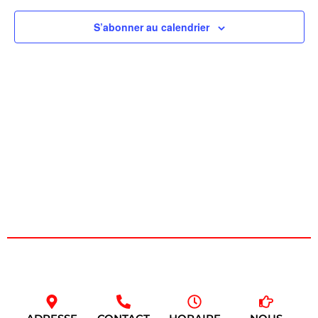
de
S’abonner au calendrier
vues
Évèn