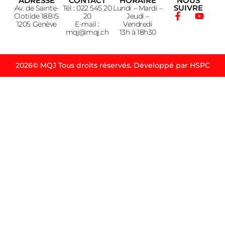
ADRESSE
CONTACT
HORAIRE
NOUS
SUIVRE
Av. de Sainte-
Tél : 022 545 20
Lundi – Mardi –
Clotilde 18BIS
20
Jeudi –
1205 Genève
E-mail :
Vendredi
mqj@mqj.ch
13h à 18h30
2026© MQJ Tous droits réservés. Développé par HSPC