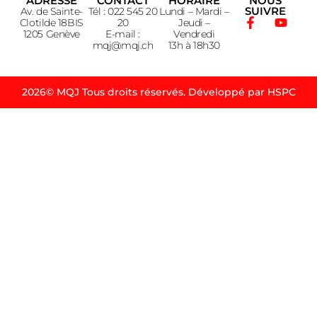
ADRESSE
CONTACT
HORAIRE
NOUS
SUIVRE
Av. de Sainte-
Tél : 022 545 20
Lundi – Mardi –
Clotilde 18BIS
20
Jeudi –
1205 Genève
E-mail :
Vendredi
mqj@mqj.ch
13h à 18h30
2026© MQJ Tous droits réservés. Développé par HSPC