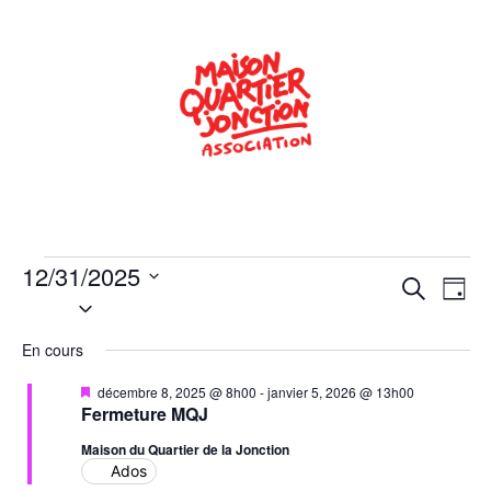
12/31/2025
Rech
Na
Recherche
Jour
Sélectionnez
de
une
et
date.
En cours
vu
navig
Év
Mis
décembre 8, 2025 @ 8h00
-
janvier 5, 2026 @ 13h00
de
en
Fermeture MQJ
avant
vues
Maison du Quartier de la Jonction
Ados