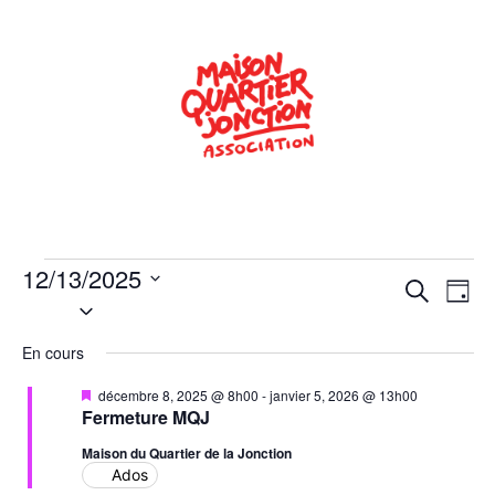
12/13/2025
Rech
Na
Recherche
Jour
Sélectionnez
de
une
et
date.
En cours
vu
navig
Év
Mis
décembre 8, 2025 @ 8h00
-
janvier 5, 2026 @ 13h00
de
en
Fermeture MQJ
avant
vues
Maison du Quartier de la Jonction
Ados