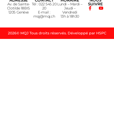
ADRESSE
CONTACT
HORAIRE
NOUS
SUIVRE
Av. de Sainte-
Tél : 022 545 20
Lundi – Mardi –
Clotilde 18BIS
20
Jeudi –
1205 Genève
E-mail :
Vendredi
mqj@mqj.ch
13h à 18h30
2026© MQJ Tous droits réservés. Développé par HSPC