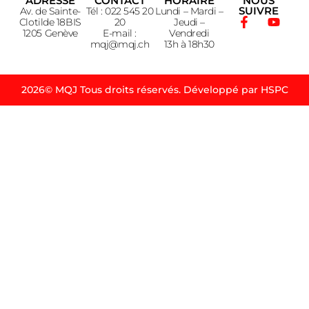
ADRESSE
CONTACT
HORAIRE
NOUS
SUIVRE
Av. de Sainte-
Tél : 022 545 20
Lundi – Mardi –
Clotilde 18BIS
20
Jeudi –
1205 Genève
E-mail :
Vendredi
mqj@mqj.ch
13h à 18h30
2026© MQJ Tous droits réservés. Développé par HSPC