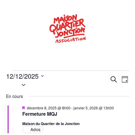
12/12/2025
Rech
Na
Recherche
Jour
Sélectionnez
de
une
et
date.
En cours
vu
navig
Év
Mis
décembre 8, 2025 @ 8h00
-
janvier 5, 2026 @ 13h00
de
en
Fermeture MQJ
avant
vues
Maison du Quartier de la Jonction
Ados