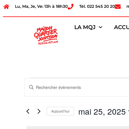
Lu, Ma, Je, Ve: 13h à 18h30
Tél. 022 545 20 20
LA MQJ
ACCU
Recherche
Saisir
mot-
et
clé.
Rechercher
Évènements
navigation
par
mai 25, 2025
mot-
Aujourd’hui
de
clé.
Sélectionnez
une
vues
date.