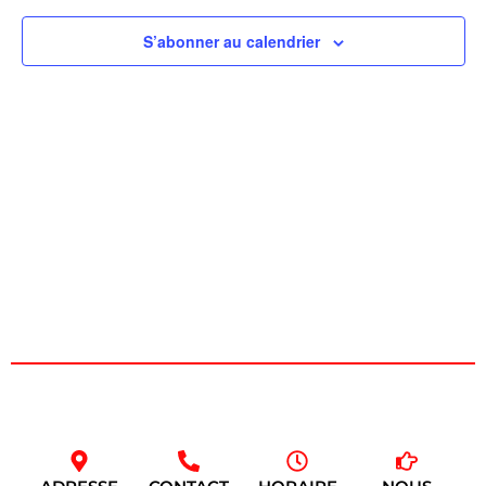
de
S’abonner au calendrier
vues
Évèn