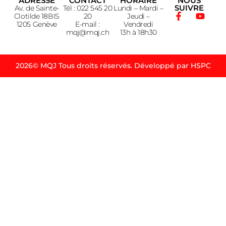
ADRESSE
CONTACT
HORAIRE
NOUS
SUIVRE
Av. de Sainte-
Tél : 022 545 20
Lundi – Mardi –
Clotilde 18BIS
20
Jeudi –
1205 Genève
E-mail :
Vendredi
mqj@mqj.ch
13h à 18h30
2026© MQJ Tous droits réservés. Développé par HSPC