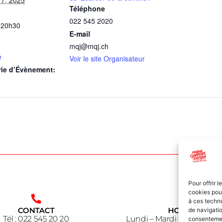
Téléphone
022 545 2020
 20h30
E-mail
mqj@mqj.ch
e
Voir le site Organisateur
rie d’Évènement:
e
Pour offrir 
cookies pour
à ces techn
CONTACT
HORAIRE
de navigatio
Tél : 022 545 20 20
Lundi – Mardi – Jeudi – V
consentement