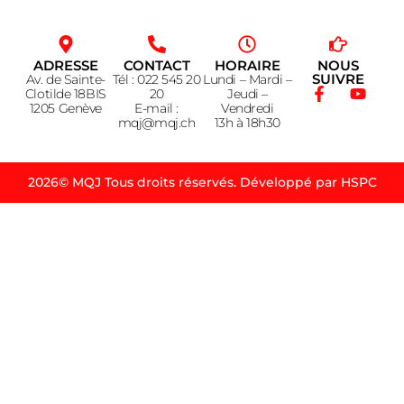
ADRESSE
CONTACT
HORAIRE
NOUS
SUIVRE
Av. de Sainte-
Tél : 022 545 20
Lundi – Mardi –
Clotilde 18BIS
20
Jeudi –
1205 Genève
E-mail :
Vendredi
mqj@mqj.ch
13h à 18h30
2026© MQJ Tous droits réservés. Développé par HSPC