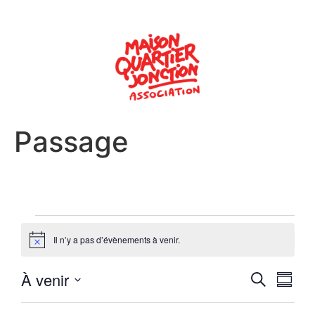
Passage
Il n’y a pas d’évènements à venir.
Notice
Reche
Nav
À venir
Recherche
Résum
Sélectionnez
de
et
la