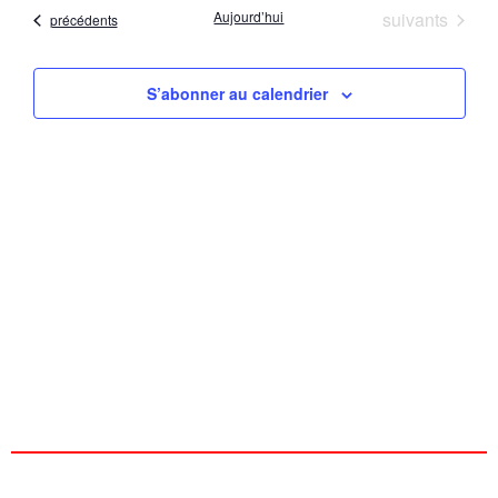
date
vu
Évènements
Aujourd’hui
suivants
Évènements
précédents
naviga
Év
de
S’abonner au calendrier
vues
Évène