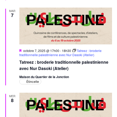
MAR
7
Mis
octobre 7, 2025 @ 17h00
-
18h30
Tatreez : broderie
en
traditionnelle palestinienne avec Nur Dasoki (Atelier)
avant
Tatreez : broderie traditionnelle palestinienne
avec Nur Dasoki (Atelier)
Maison du Quartier de la Jonction
Étincelle
MER
8