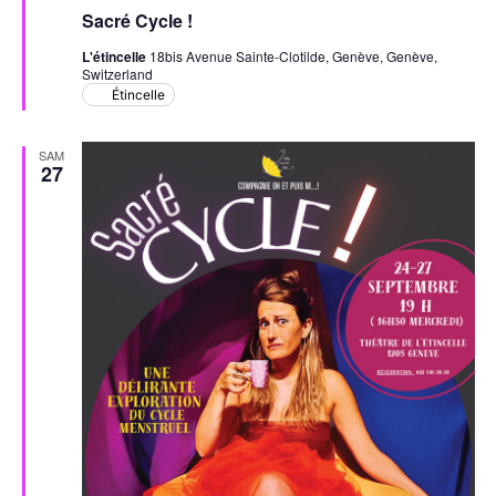
en
Sacré Cycle !
avant
L'étincelle
18bis Avenue Sainte-Clotilde, Genève, Genève,
Switzerland
Étincelle
SAM
27