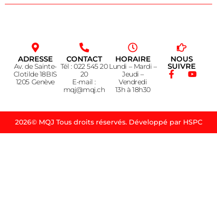
ADRESSE
CONTACT
HORAIRE
NOUS
SUIVRE
Av. de Sainte-
Tél : 022 545 20
Lundi – Mardi –
Clotilde 18BIS
20
Jeudi –
1205 Genève
E-mail :
Vendredi
mqj@mqj.ch
13h à 18h30
2026© MQJ Tous droits réservés. Développé par HSPC