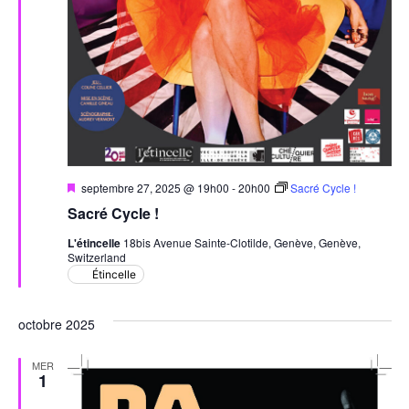
Mis
septembre 27, 2025 @ 19h00
-
20h00
Sacré Cycle !
en
Sacré Cycle !
avant
L'étincelle
18bis Avenue Sainte-Clotilde, Genève, Genève,
Switzerland
Étincelle
octobre 2025
MER
1