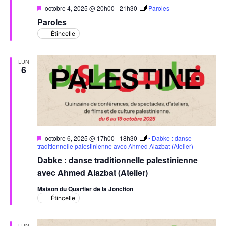
Mis
octobre 4, 2025 @ 20h00
-
21h30
Paroles
en
Paroles
avant
Étincelle
LUN
6
Mis
octobre 6, 2025 @ 17h00
-
18h30
• Dabke : danse
en
traditionnelle palestinienne avec Ahmed Alazbat (Atelier)
avant
Dabke : danse traditionnelle palestinienne
avec Ahmed Alazbat (Atelier)
Maison du Quartier de la Jonction
Étincelle
LUN