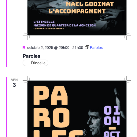
Mis
octobre 2, 2025 @ 20h00
-
21h30
Paroles
en
Paroles
avant
Étincelle
VEN
3