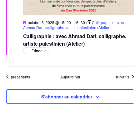
Mis
octobre 8, 2025 @ 15h00
-
16h30
Calligraphie : avec
en
Ahmad Dari, calligraphe, artiste palestinien (Atelier)
avant
Calligraphie : avec Ahmad Dari, calligraphe,
artiste palestinien (Atelier)
Étincelle
Évènements
Évènements
précédents
Aujourd’hui
suivants
S’abonner au calendrier