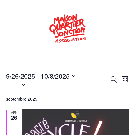
9/26/2025
 - 
10/8/2025
Rech
Na
Recherche
Liste
Sélectionnez
de
une
et
date.
vu
septembre 2025
navig
Év
de
VEN
26
vues