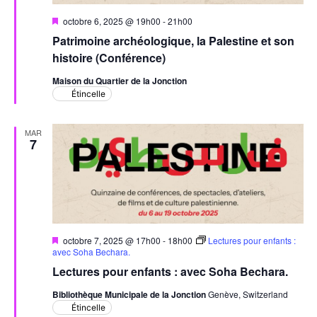
Mis
octobre 6, 2025 @ 19h00
-
21h00
en
Patrimoine archéologique, la Palestine et son
avant
histoire (Conférence)
Maison du Quartier de la Jonction
Étincelle
MAR
7
Mis
octobre 7, 2025 @ 17h00
-
18h00
Lectures pour enfants :
en
avec Soha Bechara.
avant
Lectures pour enfants : avec Soha Bechara.
Bibliothèque Municipale de la Jonction
Genève, Switzerland
Étincelle