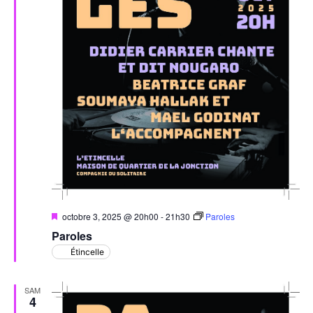
Mis
octobre 3, 2025 @ 20h00
-
21h30
Paroles
en
Paroles
avant
Étincelle
SAM
4