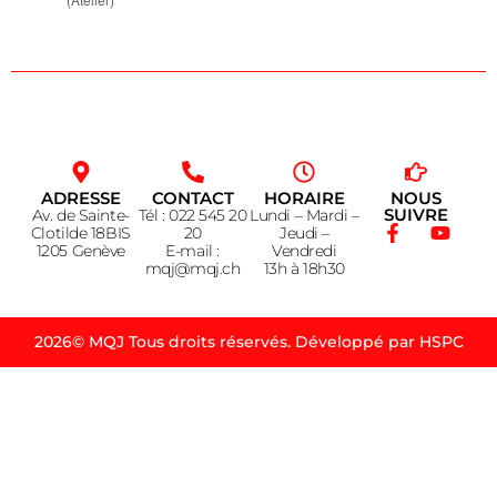
ADRESSE
CONTACT
HORAIRE
NOUS
SUIVRE
Av. de Sainte-
Tél : 022 545 20
Lundi – Mardi –
Clotilde 18BIS
20
Jeudi –
1205 Genève
E-mail :
Vendredi
mqj@mqj.ch
13h à 18h30
2026© MQJ Tous droits réservés. Développé par HSPC