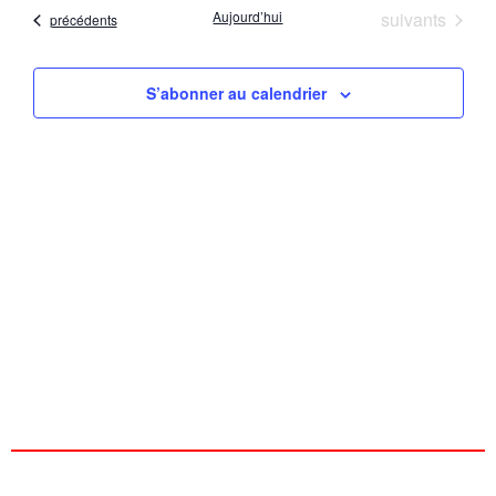
date
vu
Évènements
Aujourd’hui
suivants
Évènements
précédents
naviga
Év
de
S’abonner au calendrier
vues
Évène