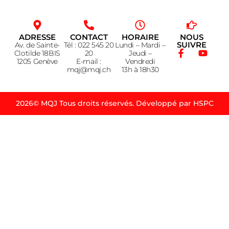
ADRESSE
CONTACT
HORAIRE
NOUS
SUIVRE
Av. de Sainte-
Tél : 022 545 20
Lundi – Mardi –
Clotilde 18BIS
20
Jeudi –
1205 Genève
E-mail :
Vendredi
mqj@mqj.ch
13h à 18h30
2026© MQJ Tous droits réservés. Développé par HSPC