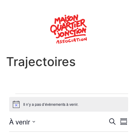
Trajectoires
Il n’y a pas d’évènements à venir.
Notice
Reche
Nav
À venir
Recherche
Résum
Sélectionnez
de
et
la