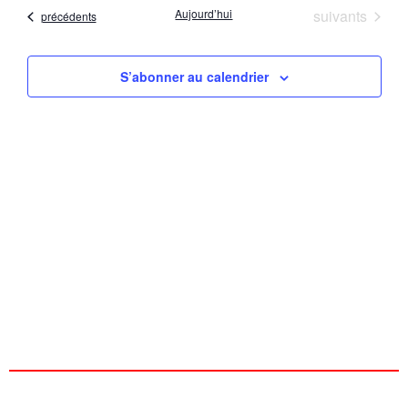
date
vu
Évènements
Aujourd’hui
suivants
Évènements
précédents
naviga
Év
de
S’abonner au calendrier
vues
Évène