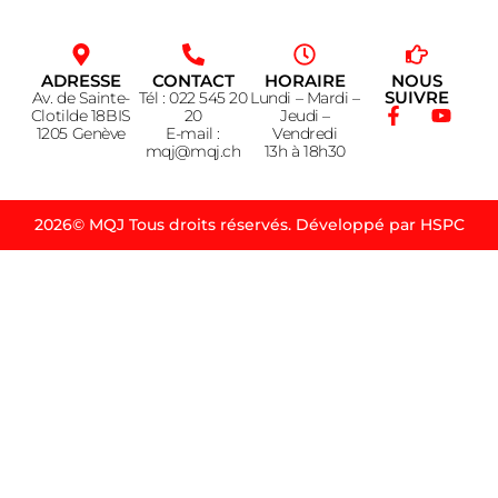
ADRESSE
CONTACT
HORAIRE
NOUS
SUIVRE
Av. de Sainte-
Tél : 022 545 20
Lundi – Mardi –
Clotilde 18BIS
20
Jeudi –
1205 Genève
E-mail :
Vendredi
mqj@mqj.ch
13h à 18h30
2026© MQJ Tous droits réservés. Développé par HSPC