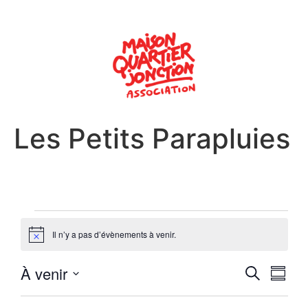
Les Petits Parapluies
Il n’y a pas d’évènements à venir.
Notice
Reche
Nav
À venir
Recherche
Résum
Sélectionnez
de
et
la