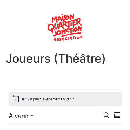
Joueurs (Théâtre)
Il n’y a pas d’évènements à venir.
Notice
Reche
Nav
À venir
Recherche
Résum
Sélectionnez
de
et
la