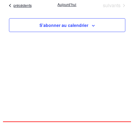
date
vu
Évènements
Aujourd’hui
suivants
Évènements
précédents
naviga
Év
de
S’abonner au calendrier
vues
Évène