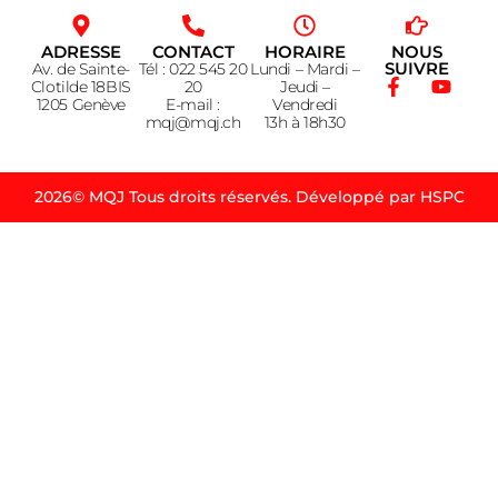
ADRESSE
CONTACT
HORAIRE
NOUS
SUIVRE
Av. de Sainte-
Tél : 022 545 20
Lundi – Mardi –
Clotilde 18BIS
20
Jeudi –
1205 Genève
E-mail :
Vendredi
mqj@mqj.ch
13h à 18h30
2026© MQJ Tous droits réservés. Développé par HSPC