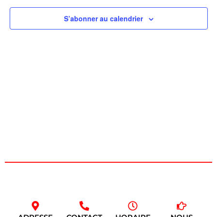
de
S’abonner au calendrier
vues
Évèn