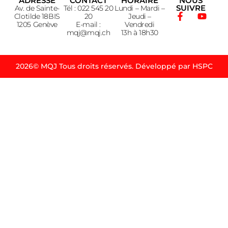
ADRESSE
CONTACT
HORAIRE
NOUS
SUIVRE
Av. de Sainte-
Tél : 022 545 20
Lundi – Mardi –
Clotilde 18BIS
20
Jeudi –
1205 Genève
E-mail :
Vendredi
mqj@mqj.ch
13h à 18h30
2026© MQJ Tous droits réservés. Développé par HSPC