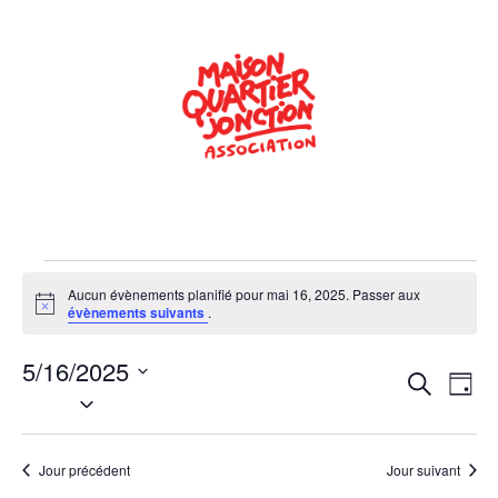
Aucun évènements planifié pour mai 16, 2025. Passer aux
Notice
évènements suivants
.
5/16/2025
Rech
Na
Recherche
Jour
Sélectionnez
de
une
et
date.
vu
navig
Jour précédent
Jour suivant
Év