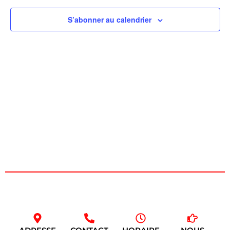
de
S’abonner au calendrier
vues
Évèn