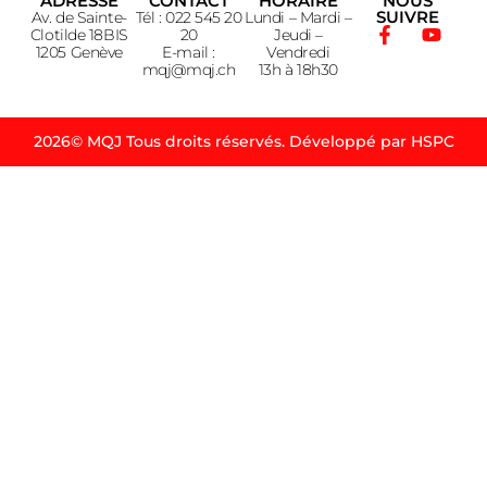
ADRESSE
CONTACT
HORAIRE
NOUS
SUIVRE
Av. de Sainte-
Tél : 022 545 20
Lundi – Mardi –
Clotilde 18BIS
20
Jeudi –
1205 Genève
E-mail :
Vendredi
mqj@mqj.ch
13h à 18h30
2026© MQJ Tous droits réservés. Développé par HSPC