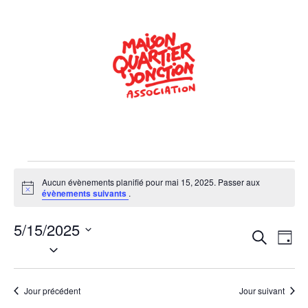
Aucun évènements planifié pour mai 15, 2025. Passer aux
Notice
évènements suivants
.
5/15/2025
Rech
Na
Recherche
Jour
Sélectionnez
de
une
et
date.
vu
navig
Jour précédent
Jour suivant
Év