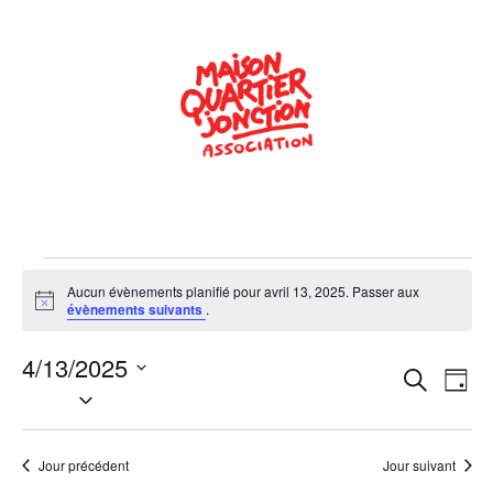
Aucun évènements planifié pour avril 13, 2025. Passer aux
Notice
évènements suivants
.
4/13/2025
Rech
Na
Recherche
Jour
Sélectionnez
de
une
et
date.
vu
navig
Jour précédent
Jour suivant
Év