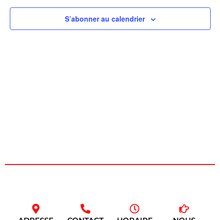
de
S’abonner au calendrier
vues
Évèn