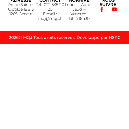
ADRESSE
CONTACT
HORAIRE
NOUS
SUIVRE
Av. de Sainte-
Tél : 022 545 20
Lundi – Mardi –
Clotilde 18BIS
20
Jeudi –
1205 Genève
E-mail :
Vendredi
mqj@mqj.ch
13h à 18h30
2026© MQJ Tous droits réservés. Développé par HSPC