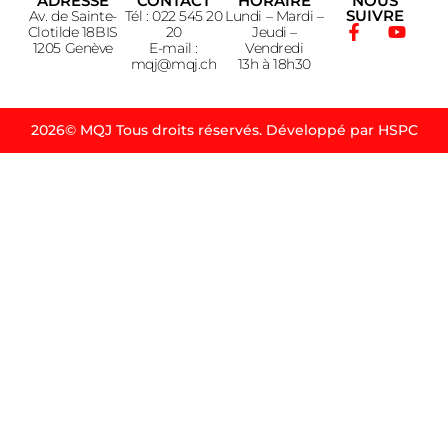
ADRESSE
CONTACT
HORAIRE
NOUS
SUIVRE
Av. de Sainte-
Tél : 022 545 20
Lundi – Mardi –
Clotilde 18BIS
20
Jeudi –
1205 Genève
E-mail :
Vendredi
mqj@mqj.ch
13h à 18h30
2026© MQJ Tous droits réservés. Développé par HSPC