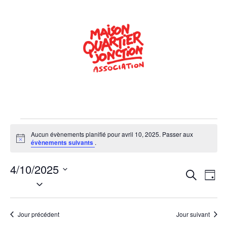
Aucun évènements planifié pour avril 10, 2025. Passer aux
Notice
évènements suivants
.
4/10/2025
Rech
Na
Recherche
Jour
Sélectionnez
de
une
et
date.
vu
navig
Jour précédent
Jour suivant
Év