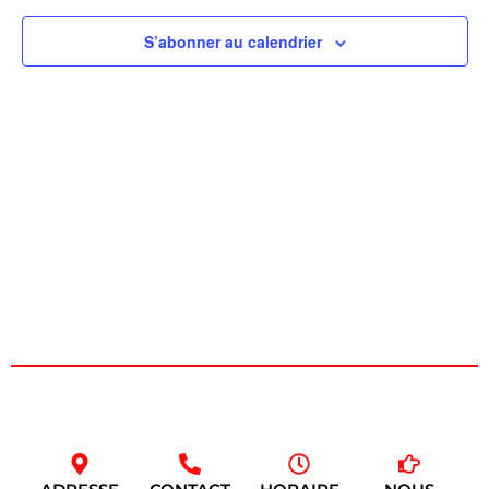
de
S’abonner au calendrier
vues
Évèn