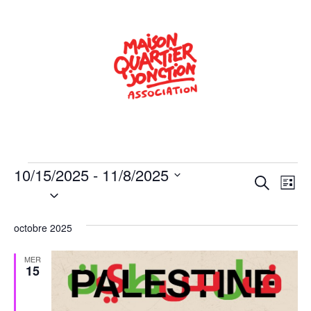
10/15/2025
 - 
11/8/2025
Rech
Na
Recherche
Liste
Sélectionnez
de
une
et
date.
vu
octobre 2025
navig
Év
de
MER
15
vues