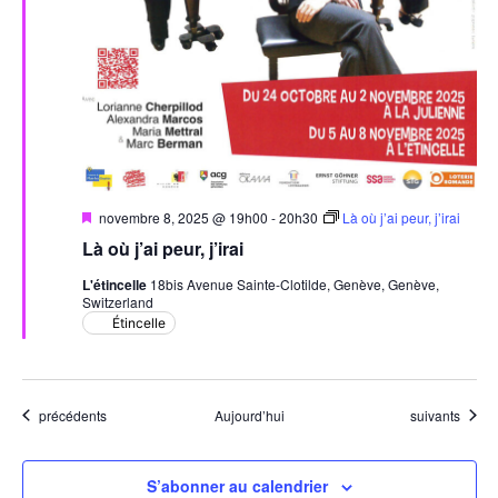
Mis
novembre 8, 2025 @ 19h00
-
20h30
Là où j’ai peur, j’irai
en
Là où j’ai peur, j’irai
avant
L'étincelle
18bis Avenue Sainte-Clotilde, Genève, Genève,
Switzerland
Étincelle
Évènements
Évènements
précédents
Aujourd’hui
suivants
S’abonner au calendrier