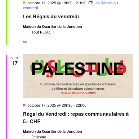
Mis
octobre 17, 2025 @ 19h00
-
21h30
Les Régals du
en
vendredi
avant
Les Régals du vendredi
Maison du Quartier de la Jonction
Tout Public
$5
VEN
17
Mis
octobre 17, 2025 @ 20h30
-
22h00
en
Régal du Vendredi : repas communautaires à
avant
5.- CHF
Maison du Quartier de la Jonction
Étincelle