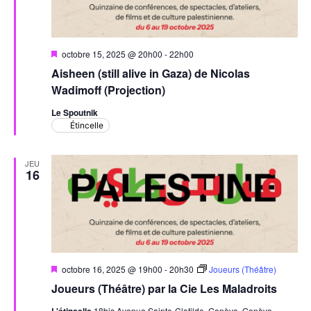
Évèn
Mis
octobre 15, 2025 @ 20h00
-
22h00
en
Aisheen (still alive in Gaza) de Nicolas
avant
Wadimoff (Projection)
Le Spoutnik
Étincelle
JEU
16
Mis
octobre 16, 2025 @ 19h00
-
20h30
Joueurs (Théâtre)
en
Joueurs (Théâtre) par la Cie Les Maladroits
avant
L'étincelle
18bis Avenue Sainte-Clotilde, Genève, Genève,