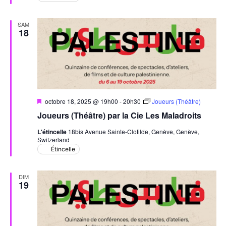
SAM
18
Mis
octobre 18, 2025 @ 19h00
-
20h30
Joueurs (Théâtre)
en
Joueurs (Théâtre) par la Cie Les Maladroits
avant
L'étincelle
18bis Avenue Sainte-Clotilde, Genève, Genève,
Switzerland
Étincelle
DIM
19