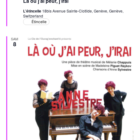
Là où j’ai peur, j’irai
avant
L'étincelle
18bis Avenue Sainte-Clotilde, Genève, Genève,
Switzerland
Étincelle
SAM
8