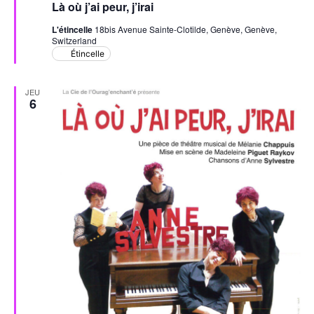
Là où j’ai peur, j’irai
avant
L'étincelle
18bis Avenue Sainte-Clotilde, Genève, Genève,
Switzerland
Étincelle
JEU
6