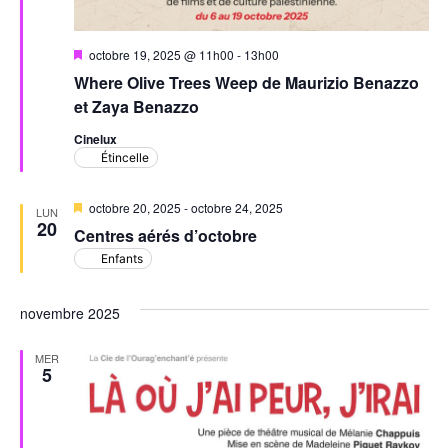
Mis
octobre 19, 2025 @ 11h00
-
13h00
en
Where Olive Trees Weep de Maurizio Benazzo
avant
et Zaya Benazzo
Cinelux
Étincelle
Mis
octobre 20, 2025
-
octobre 24, 2025
LUN
en
20
Centres aérés d’octobre
avant
Enfants
novembre 2025
MER
5