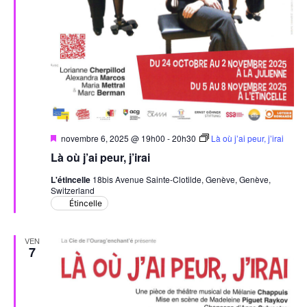
Mis
novembre 6, 2025 @ 19h00
-
20h30
Là où j’ai peur, j’irai
en
Là où j’ai peur, j’irai
avant
L'étincelle
18bis Avenue Sainte-Clotilde, Genève, Genève,
Switzerland
Étincelle
VEN
7