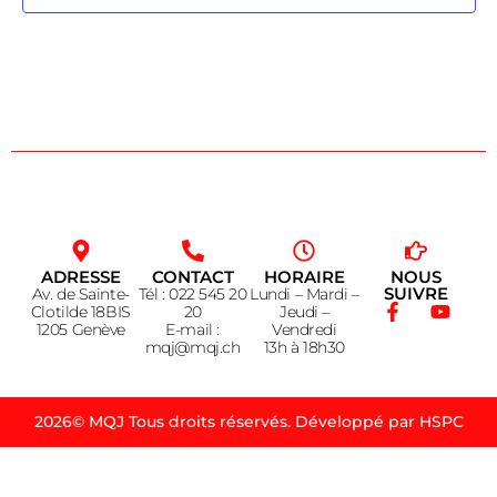
ADRESSE
CONTACT
HORAIRE
NOUS
SUIVRE
Av. de Sainte-
Tél : 022 545 20
Lundi – Mardi –
Clotilde 18BIS
20
Jeudi –
1205 Genève
E-mail :
Vendredi
mqj@mqj.ch
13h à 18h30
2026© MQJ Tous droits réservés. Développé par HSPC