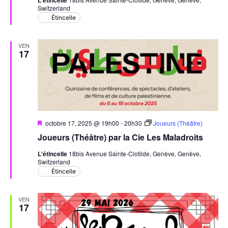
Switzerland
Étincelle
VEN
17
Mis
octobre 17, 2025 @ 19h00
-
20h30
Joueurs (Théâtre)
en
Joueurs (Théâtre) par la Cie Les Maladroits
avant
L'étincelle
18bis Avenue Sainte-Clotilde, Genève, Genève,
Switzerland
Étincelle
VEN
17