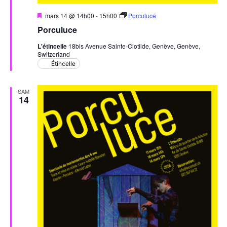
Mis
mars 14 @ 14h00
-
15h00
Porculuce
en
Porculuce
avant
L'étincelle
18bis Avenue Sainte-Clotilde, Genève, Genève,
Switzerland
Étincelle
SAM
14