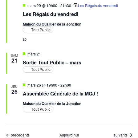
Mis
mars 20 @ 19h00
-
21h30
Les Régals du vendredi
en
Les Régals du vendredi
avant
Maison du Quartier de la Jonction
Tout Public
$5
Mis
mars 21
SAM
en
21
Sortie Tout Public – mars
avant
Tout Public
Mis
mars 26 @ 19h00
-
22h00
JEU
en
26
Assemblée Générale de la MQJ !
avant
Maison du Quartier de la Jonction
Tout Public
Évènements
Évènements
précédents
Aujourd’hui
suivants