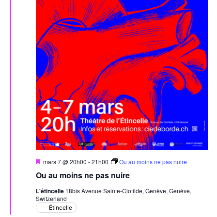
Mis
mars 7 @ 20h00
-
21h00
Ou au moins ne pas nuire
en
Ou au moins ne pas nuire
avant
L'étincelle
18bis Avenue Sainte-Clotilde, Genève, Genève,
Switzerland
Étincelle