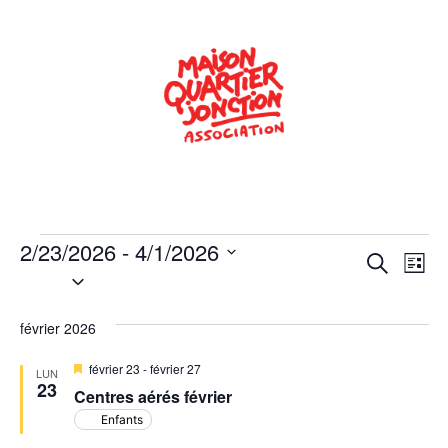
2/23/2026
 - 
4/1/2026
Rech
Na
Recherche
Liste
Sélectionnez
de
une
et
date.
vu
février 2026
navig
Év
Mis
février 23
-
février 27
de
LUN
en
23
Centres aérés février
avant
vues
Enfants