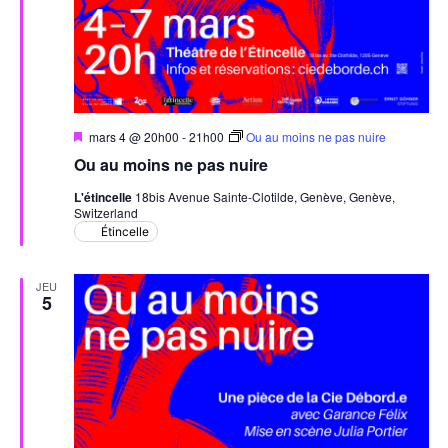
Mis
mars 4 @ 20h00
-
21h00
Ou au moins ne pas nuire
en
Ou au moins ne pas nuire
avant
L'étincelle
18bis Avenue Sainte-Clotilde, Genève, Genève,
Switzerland
Étincelle
JEU
5