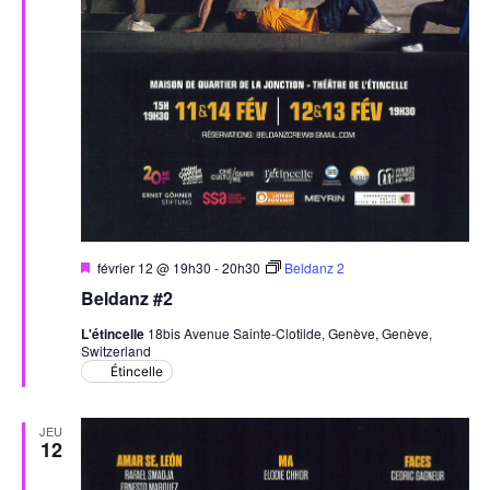
Mis
février 12 @ 19h30
-
20h30
Beldanz 2
en
Beldanz #2
avant
L'étincelle
18bis Avenue Sainte-Clotilde, Genève, Genève,
Switzerland
Étincelle
JEU
12