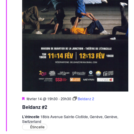
Mis
février 14 @ 19h30
-
20h30
Beldanz 2
en
Beldanz #2
avant
L'étincelle
18bis Avenue Sainte-Clotilde, Genève, Genève,
Switzerland
Étincelle