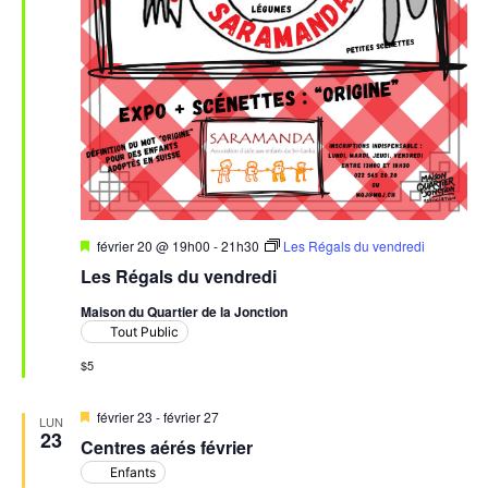
Mis
février 20 @ 19h00
-
21h30
Les Régals du vendredi
en
Les Régals du vendredi
avant
Maison du Quartier de la Jonction
Tout Public
$5
Mis
février 23
-
février 27
LUN
en
23
Centres aérés février
avant
Enfants