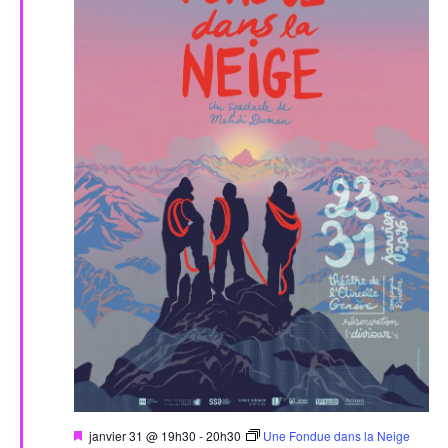
Évèn
Mis
janvier 31 @ 19h30
-
20h30
Une Fondue dans la Neige