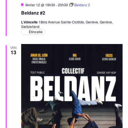
Mis
février 12 @ 19h30
-
20h30
Beldanz 2
en
Beldanz #2
avant
L'étincelle
18bis Avenue Sainte-Clotilde, Genève, Genève,
Switzerland
Étincelle
VEN
13