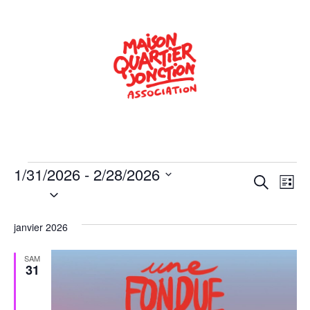
1/31/2026
 - 
2/28/2026
Rech
Na
Recherche
Liste
Sélectionnez
de
une
et
date.
vu
janvier 2026
navig
Év
de
SAM
31
vues