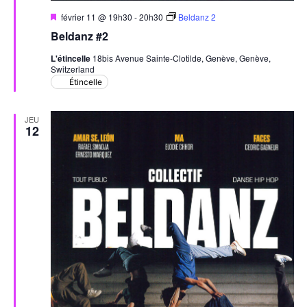
Mis
février 11 @ 19h30
-
20h30
Beldanz 2
en
Beldanz #2
avant
L'étincelle
18bis Avenue Sainte-Clotilde, Genève, Genève,
Switzerland
Étincelle
JEU
12