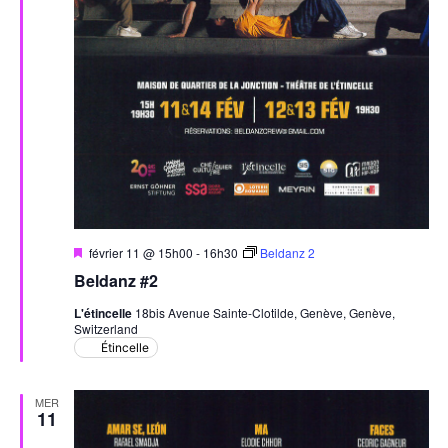
Mis
février 11 @ 15h00
-
16h30
Beldanz 2
en
Beldanz #2
avant
L'étincelle
18bis Avenue Sainte-Clotilde, Genève, Genève,
Switzerland
Étincelle
MER
11