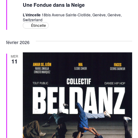
en
Une Fondue dans la Neige
avant
L'étincelle
18bis Avenue Sainte-Clotilde, Genève, Genève,
Switzerland
Étincelle
février 2026
MER
11