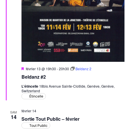
Mis
février 13 @ 19h30
-
20h30
Beldanz 2
en
Beldanz #2
avant
L'étincelle
18bis Avenue Sainte-Clotilde, Genève, Genève,
Switzerland
Étincelle
février 14
SAM
14
Sortie Tout Public – février
Tout Public