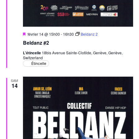
Mis
février 14 @ 15h00
-
16h30
Beldanz 2
en
Beldanz #2
avant
L'étincelle
18bis Avenue Sainte-Clotilde, Genève, Genève,
Switzerland
Étincelle
SAM
14