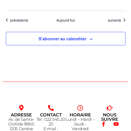
Évènements
Évènements
précédents
Aujourd’hui
suivants
S’abonner au calendrier
ADRESSE
CONTACT
HORAIRE
NOUS
SUIVRE
Av. de Sainte-
Tél : 022 545 20
Lundi – Mardi –
Clotilde 18BIS
20
Jeudi –
1205 Genève
E-mail :
Vendredi