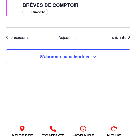
en
BRÈVES DE COMPTOIR
avant
Étincelle
Évènements
Évènements
précédents
Aujourd’hui
suivants
S’abonner au calendrier
ADRESSE
CONTACT
HORAIRE
NOUS