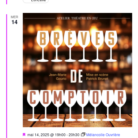
MER
14
Mis
mai 14, 2025 @ 19h00
-
20h30
Mélancolie Ouvrière