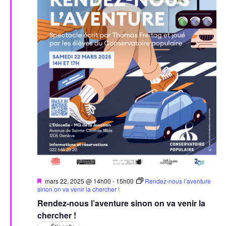
Mis
mars 22, 2025 @ 14h00
-
15h00
Rendez-nous l’aventure
en
sinon on va venir la chercher !
avant
Rendez-nous l’aventure sinon on va venir la
chercher !