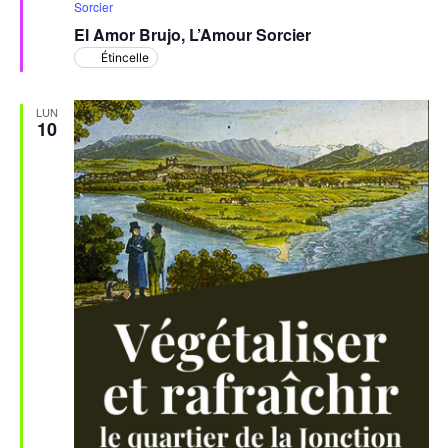
en
Sorcier
avant
El Amor Brujo, L’Amour Sorcier
Étincelle
LUN
10