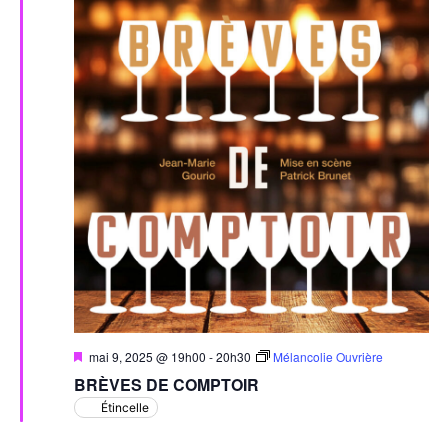
Mis
mai 9, 2025 @ 19h00
-
20h30
Mélancolie Ouvrière
en
BRÈVES DE COMPTOIR
avant
Étincelle