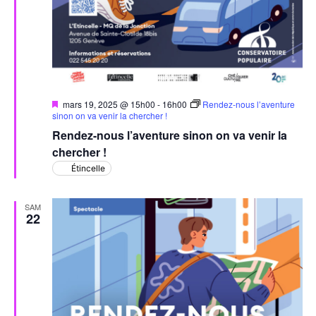
Mis
mars 19, 2025 @ 15h00
-
16h00
Rendez-nous l’aventure
en
sinon on va venir la chercher !
avant
Rendez-nous l’aventure sinon on va venir la
chercher !
Étincelle
SAM
22