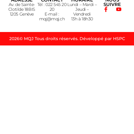
SUIVRE
Av. de Sainte-
Tél : 022 545 20
Lundi – Mardi –
Clotilde 18BIS
20
Jeudi –
1205 Genève
E-mail :
Vendredi
mqj@mqj.ch
13h à 18h30
2026© MQJ Tous droits réservés. Développé par HSPC