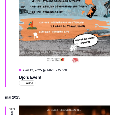
Mis
avril 12, 2025 @ 14h00
-
22h00
en
Djo’s Event
avant
Ados
mai 2025
VEN
9