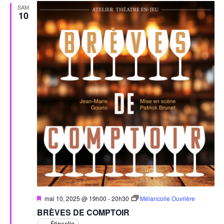
SAM
10
Mis
mai 10, 2025 @ 19h00
-
20h30
Mélancolie Ouvrière
en
BRÈVES DE COMPTOIR
avant
Étincelle