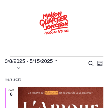
3/8/2025
 - 
5/15/2025
Rech
Na
Recherche
Liste
Sélectionnez
de
une
et
date.
vu
mars 2025
navig
Év
de
SAM
8
vues