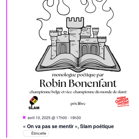
Mis
avril 10, 2025 @ 17h00
-
19h30
en
« On va pas se mentir », Slam poétique
avant
Étincelle