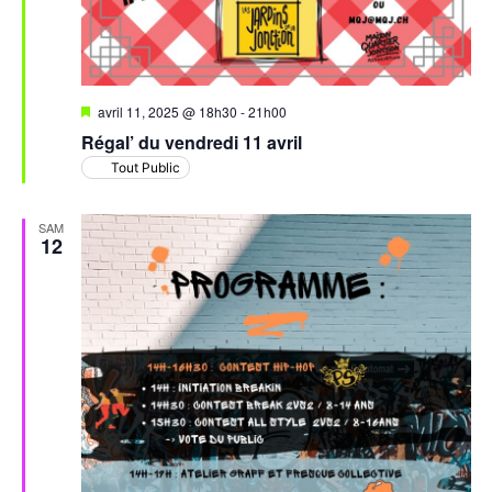
Mis
avril 11, 2025 @ 18h30
-
21h00
en
Régal’ du vendredi 11 avril
avant
Tout Public
SAM
12