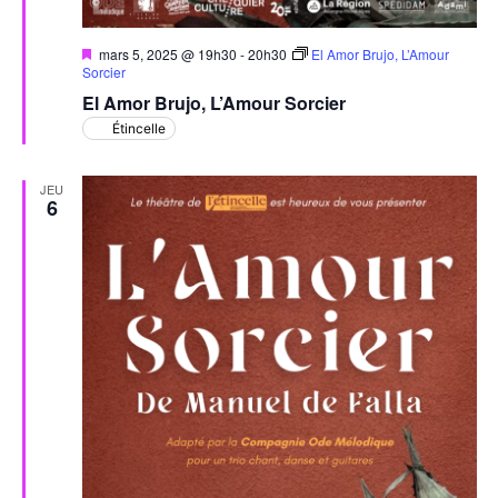
Mis
mars 5, 2025 @ 19h30
-
20h30
El Amor Brujo, L’Amour
en
Sorcier
avant
El Amor Brujo, L’Amour Sorcier
Étincelle
JEU
6