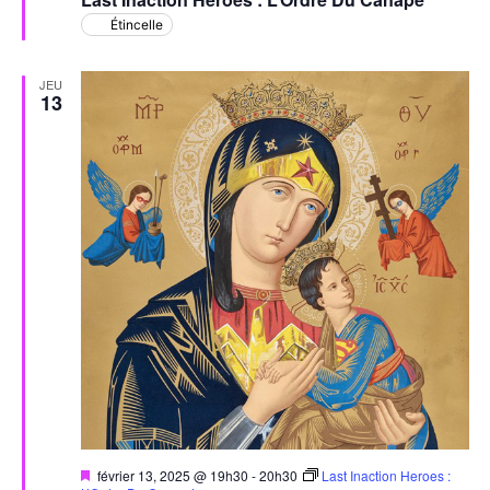
Étincelle
JEU
13
Mis
février 13, 2025 @ 19h30
-
20h30
Last Inaction Heroes :