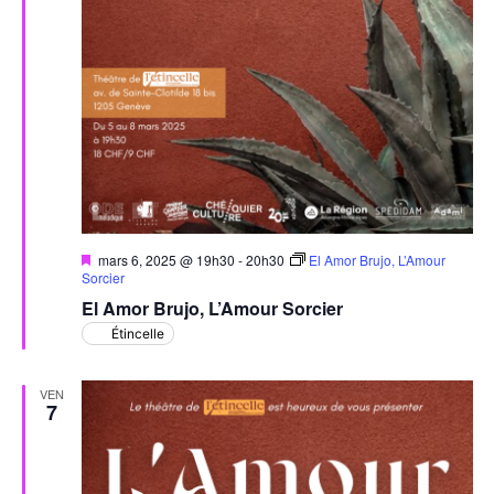
Mis
mars 6, 2025 @ 19h30
-
20h30
El Amor Brujo, L’Amour
en
Sorcier
avant
El Amor Brujo, L’Amour Sorcier
Étincelle
VEN
7