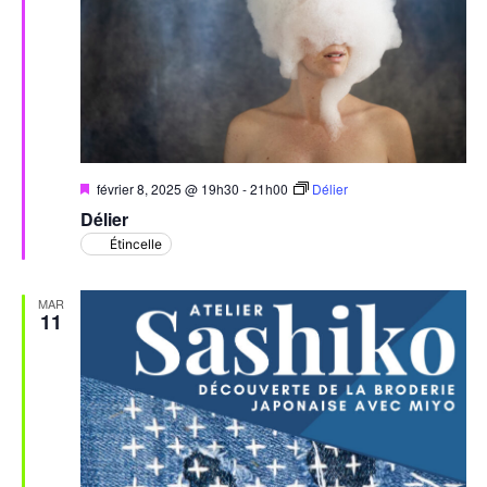
Évèn
Mis
février 8, 2025 @ 19h30
-
21h00
Délier
en
Délier
avant
Étincelle
MAR
11