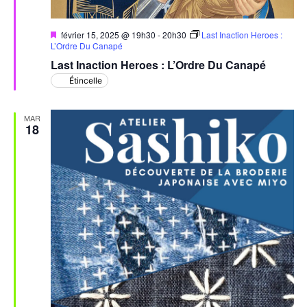
Mis
février 15, 2025 @ 19h30
-
20h30
Last Inaction Heroes :
en
L’Ordre Du Canapé
avant
Last Inaction Heroes : L’Ordre Du Canapé
Étincelle
MAR
18