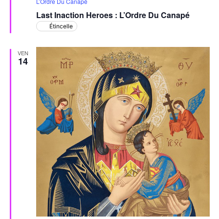
en
L’Ordre Du Canapé
avant
Last Inaction Heroes : L’Ordre Du Canapé
Étincelle
VEN
14