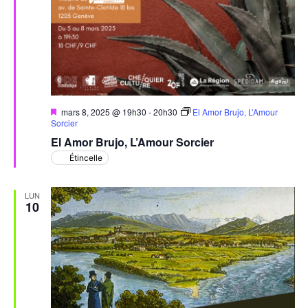
Mis
mars 8, 2025 @ 19h30
-
20h30
El Amor Brujo, L’Amour
en
Sorcier
avant
El Amor Brujo, L’Amour Sorcier
Étincelle
LUN
10