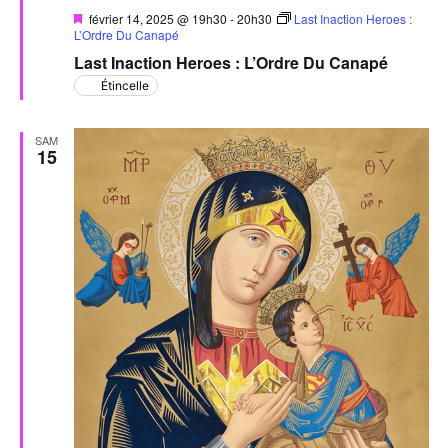
Mis
février 14, 2025 @ 19h30
-
20h30
Last Inaction Heroes :
en
L’Ordre Du Canapé
avant
Last Inaction Heroes : L’Ordre Du Canapé
Étincelle
SAM
15