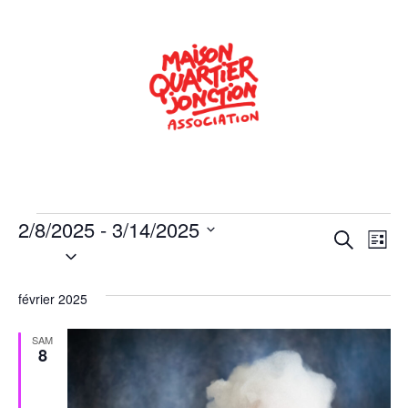
2/8/2025
 - 
3/14/2025
Rech
Na
Recherche
Liste
Sélectionnez
de
une
et
date.
vu
février 2025
navig
Év
de
SAM
8
vues