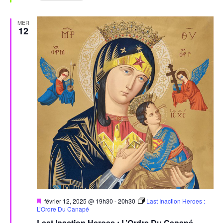
MER
12
Mis
février 12, 2025 @ 19h30
-
20h30
Last Inaction Heroes :
en
L’Ordre Du Canapé
avant
Last Inaction Heroes : L’Ordre Du Canapé