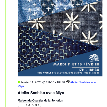
Mis
février 11, 2025 @ 17h00
-
18h30
Atelier Sashiko avec
en
Miyo
avant
Atelier Sashiko avec Miyo
Maison du Quartier de la Jonction
Tout Public