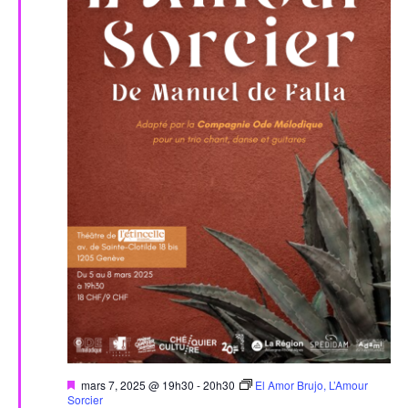
Mis
mars 7, 2025 @ 19h30
-
20h30
El Amor Brujo, L’Amour
en
Sorcier