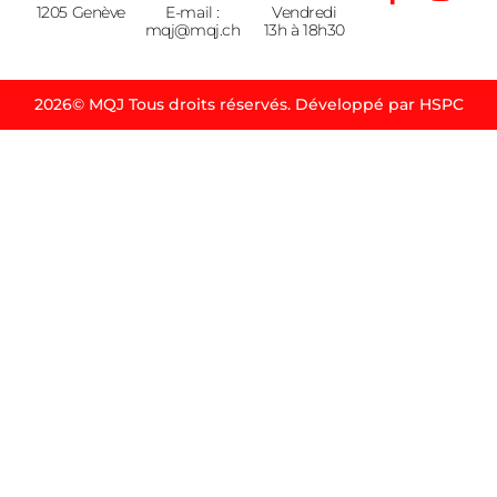
1205 Genève
E-mail :
Vendredi
mqj@mqj.ch
13h à 18h30
2026© MQJ Tous droits réservés. Développé par HSPC