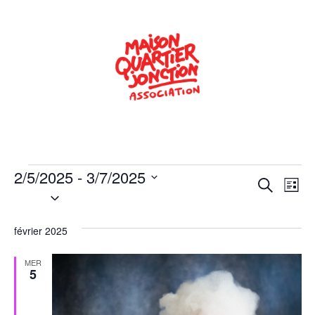
2/5/2025
 - 
3/7/2025
Rech
Na
Recherche
Liste
Sélectionnez
de
une
et
date.
vu
février 2025
navig
Év
de
MER
5
vues