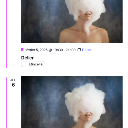
Évèn
Mis
février 5, 2025 @ 19h30
-
21h00
Délier
en
Délier
avant
Étincelle
JEU
6