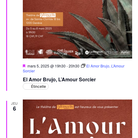
Mis
mars 5, 2025 @ 19h30
-
20h30
El Amor Brujo, L’Amour
en
Sorcier
avant
El Amor Brujo, L’Amour Sorcier
Étincelle
JEU
6