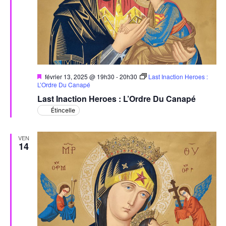
Mis
février 13, 2025 @ 19h30
-
20h30
Last Inaction Heroes :
en
L’Ordre Du Canapé
avant
Last Inaction Heroes : L’Ordre Du Canapé
Étincelle
VEN
14