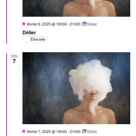
Mis
février 6, 2025 @ 19h30
-
21h00
Délier
en
Délier
avant
Étincelle
VEN
7
Mis
février 7, 2025 @ 19h30
-
21h00
Délier
en