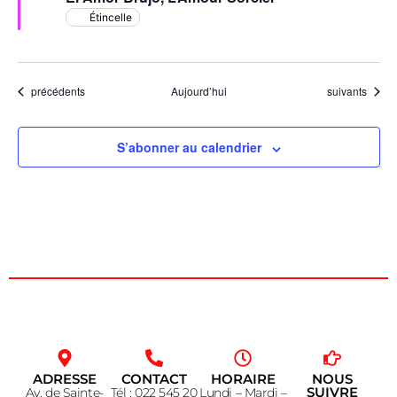
Étincelle
Évènements
Évènements
précédents
Aujourd’hui
suivants
S’abonner au calendrier
ADRESSE
CONTACT
HORAIRE
NOUS
SUIVRE
Av. de Sainte-
Tél : 022 545 20
Lundi – Mardi –