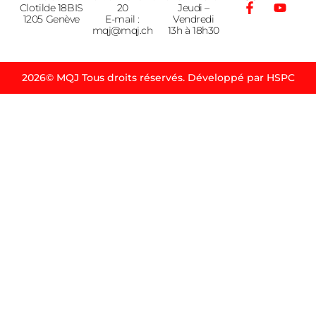
Clotilde 18BIS
20
Jeudi –
1205 Genève
E-mail :
Vendredi
mqj@mqj.ch
13h à 18h30
2026© MQJ Tous droits réservés. Développé par HSPC