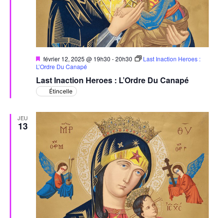
Mis
février 12, 2025 @ 19h30
-
20h30
Last Inaction Heroes :
en
L’Ordre Du Canapé
avant
Last Inaction Heroes : L’Ordre Du Canapé
Étincelle
JEU
13