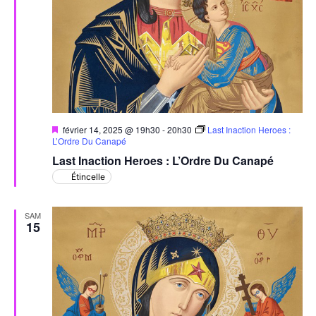
Mis
février 14, 2025 @ 19h30
-
20h30
Last Inaction Heroes :
en
L’Ordre Du Canapé
avant
Last Inaction Heroes : L’Ordre Du Canapé
Étincelle
SAM
15