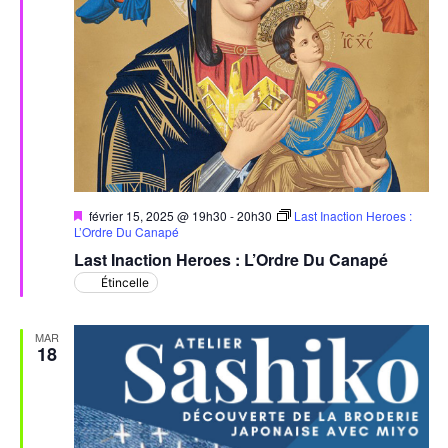
Mis
février 15, 2025 @ 19h30
-
20h30
Last Inaction Heroes :
en
L’Ordre Du Canapé
avant
Last Inaction Heroes : L’Ordre Du Canapé
Étincelle
MAR
18