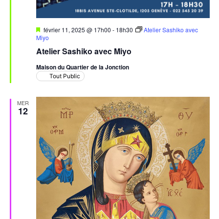
Mis
février 11, 2025 @ 17h00
-
18h30
Atelier Sashiko avec
en
Miyo
avant
Atelier Sashiko avec Miyo
Maison du Quartier de la Jonction
Tout Public
MER
12