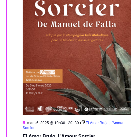
Mis
mars 6, 2025 @ 19h30
-
20h30
El Amor Brujo, L’Amour
en
Sorcier
avant
El Amor Brujo, L’Amour Sorcier