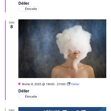
Délier
avant
Étincelle
SAM
8
Mis
février 8, 2025 @ 19h30
-
21h00
Délier
en
Délier
avant
Étincelle
MAR