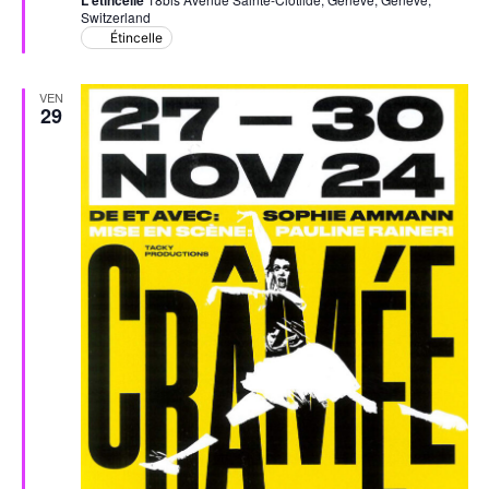
L'étincelle
Switzerland
Étincelle
VEN
29