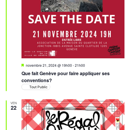
Mis
novembre 21, 2024 @ 19h00
-
21h00
en
Que fait Genève pour faire appliquer ses
avant
conventions?
Tout Public
VEN
22