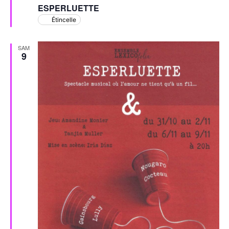
en
ESPERLUETTE
avant
Étincelle
SAM
9