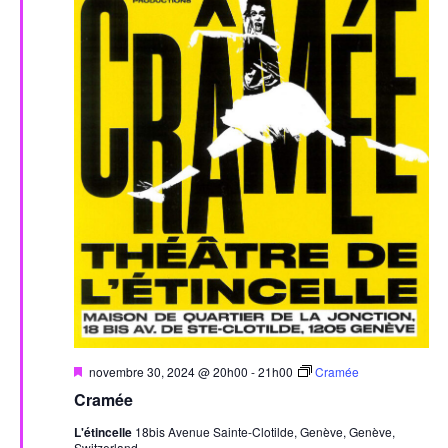
Mis
novembre 30, 2024 @ 20h00
-
21h00
Cramée
en
Cramée
avant
L'étincelle
18bis Avenue Sainte-Clotilde, Genève, Genève,
Switzerland