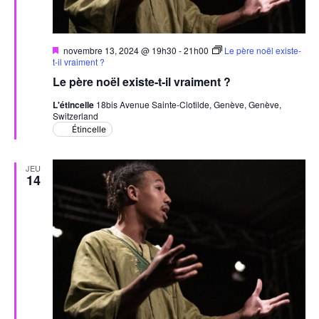
Mis
novembre 13, 2024 @ 19h30
-
21h00
Le père noël existe-
en
t-il vraiment ?
avant
Le père noël existe-t-il vraiment ?
L'étincelle
18bis Avenue Sainte-Clotilde, Genève, Genève,
Switzerland
Étincelle
JEU
14