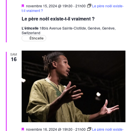
Mis
novembre 15, 2024 @ 19h30
-
21h00
Le père noël existe-
en
t-il vraiment ?
avant
Le père noël existe-t-il vraiment ?
L'étincelle
18bis Avenue Sainte-Clotilde, Genève, Genève,
Switzerland
Étincelle
SAM
16
Mis
novembre 16, 2024 @ 19h30
-
21h00
Le père noël existe-