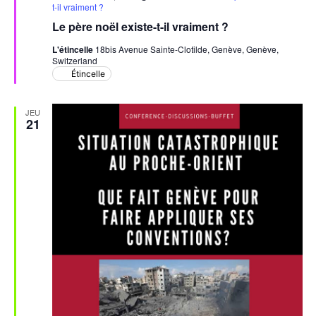
en
t-il vraiment ?
avant
Le père noël existe-t-il vraiment ?
L'étincelle
18bis Avenue Sainte-Clotilde, Genève, Genève,
Switzerland
Étincelle
JEU
21