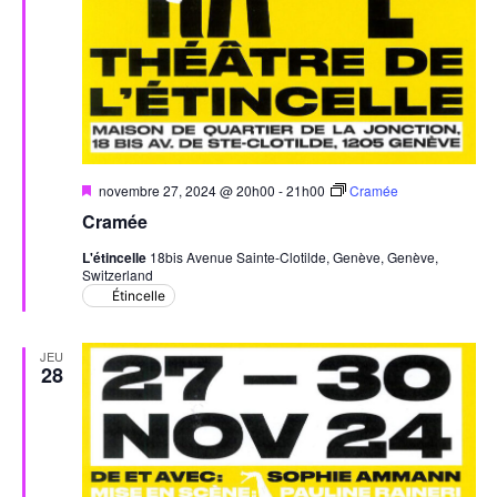
Mis
novembre 27, 2024 @ 20h00
-
21h00
Cramée
en
Cramée
avant
L'étincelle
18bis Avenue Sainte-Clotilde, Genève, Genève,
Switzerland
Étincelle
JEU
28