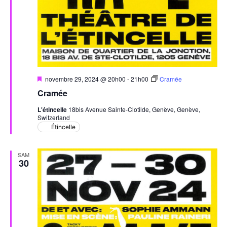
Mis
novembre 29, 2024 @ 20h00
-
21h00
Cramée
en
Cramée
avant
L'étincelle
18bis Avenue Sainte-Clotilde, Genève, Genève,
Switzerland
Étincelle
SAM
30