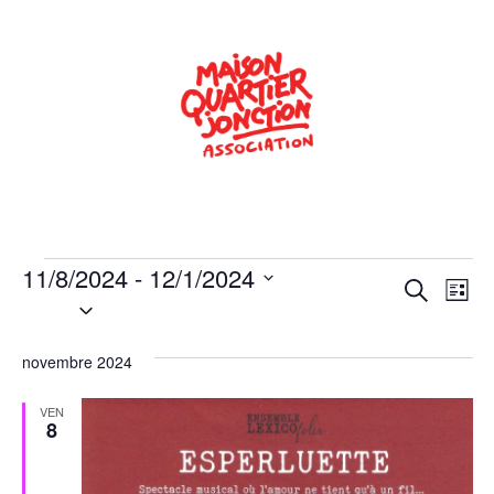
11/8/2024
 - 
12/1/2024
Rech
Na
Recherche
Liste
Sélectionnez
de
une
et
date.
vu
novembre 2024
navig
Év
de
VEN
8
vues