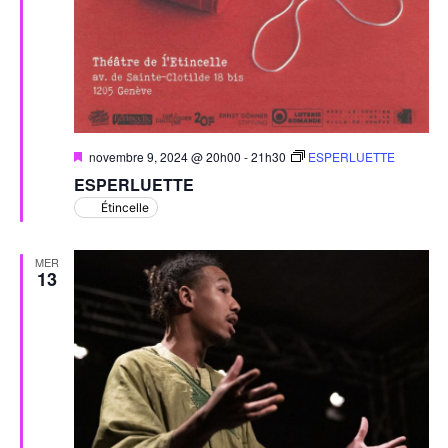
Mis
novembre 9, 2024 @ 20h00
-
21h30
ESPERLUETTE
en
ESPERLUETTE
avant
Étincelle
MER
13