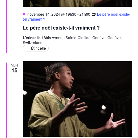
Mis
novembre 14, 2024 @ 19h30
-
21h00
Le père noël existe-
en
t-il vraiment ?
avant
Le père noël existe-t-il vraiment ?
L'étincelle
18bis Avenue Sainte-Clotilde, Genève, Genève,
Switzerland
Étincelle
VEN
15