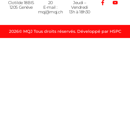
Clotilde 18BIS
20
Jeudi –
1205 Genève
E-mail :
Vendredi
mqj@mqj.ch
13h à 18h30
2026© MQJ Tous droits réservés. Développé par HSPC