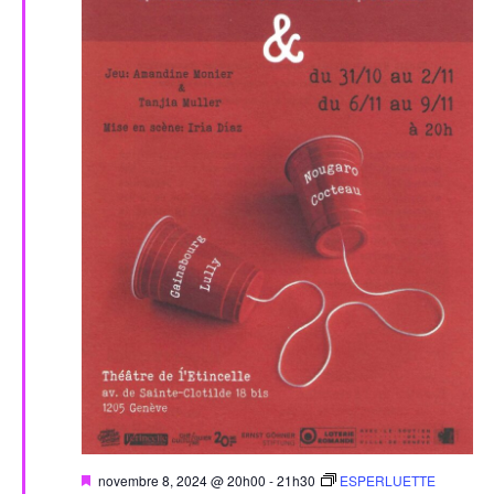
Évèn
Mis
novembre 8, 2024 @ 20h00
-
21h30
ESPERLUETTE