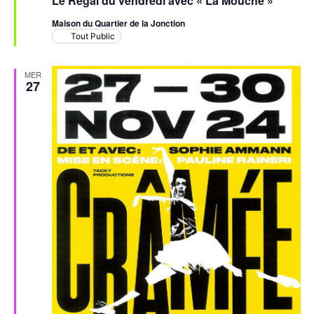
Le Régal du vendredi avec « La Mouche »
avant
Maison du Quartier de la Jonction
Tout Public
MER
27