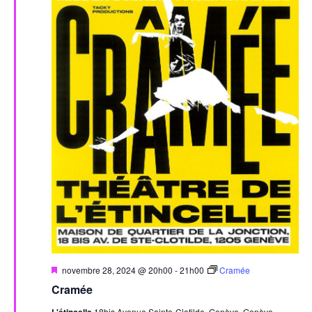
Mis
novembre 28, 2024 @ 20h00
-
21h00
Cramée
en
Cramée
avant
18bis Avenue Sainte-Clotilde, Genève, Genève,