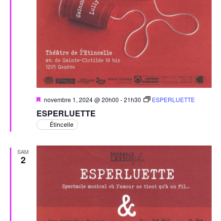
Mis
novembre 1, 2024 @ 20h00
-
21h30
ESPERLUETTE
en
ESPERLUETTE
avant
Étincelle
SAM
2