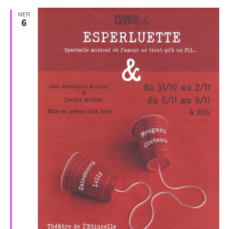
MER
6