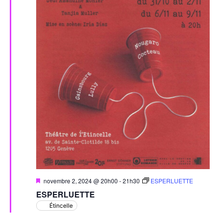
Mis
novembre 2, 2024 @ 20h00
-
21h30
ESPERLUETTE
en
ESPERLUETTE
avant
Étincelle