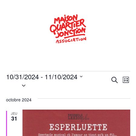
10/31/2024
 - 
11/10/2024
Rech
Na
Recherche
Liste
Sélectionnez
de
une
et
date.
vu
octobre 2024
navig
Év
de
JEU
31
vues