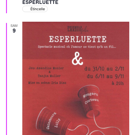
ESPERLUETTE
avant
Étincelle
SAM
9