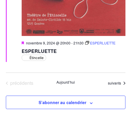
Mis
novembre 9, 2024 @ 20h00
-
21h30
ESPERLUETTE
en
ESPERLUETTE
avant
Étincelle
Évènements
précédents
Aujourd’hui
Évènements
suivants
S’abonner au calendrier