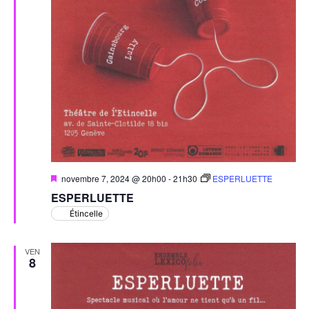
Mis
novembre 7, 2024 @ 20h00
-
21h30
ESPERLUETTE
en
ESPERLUETTE
avant
Étincelle
VEN
8