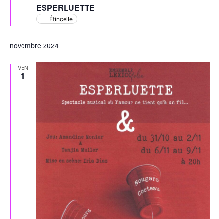
en
ESPERLUETTE
avant
Étincelle
novembre 2024
VEN
1