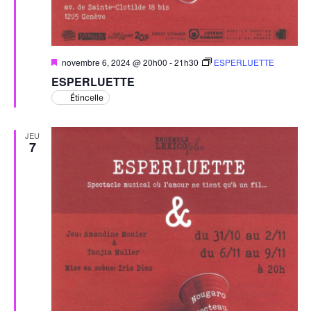
Mis
novembre 6, 2024 @ 20h00
-
21h30
ESPERLUETTE
en
ESPERLUETTE
avant
Étincelle
JEU
7