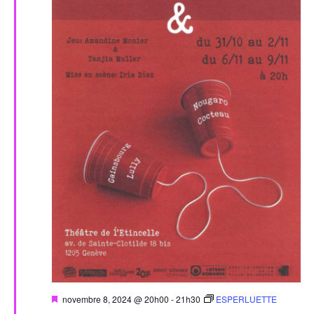
Mis
novembre 8, 2024 @ 20h00
-
21h30
ESPERLUETTE
en