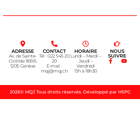
ADRESSE
CONTACT
HORAIRE
NOUS
SUIVRE
Av. de Sainte-
Tél : 022 545 20
Lundi – Mardi –
Clotilde 18BIS
20
Jeudi –
1205 Genève
E-mail :
Vendredi
mqj@mqj.ch
13h à 18h30
2026© MQJ Tous droits réservés. Développé par HSPC