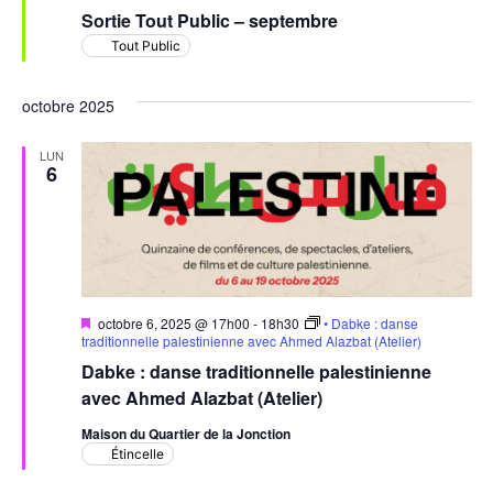
en
Sortie Tout Public – septembre
avant
Tout Public
octobre 2025
LUN
6
Mis
octobre 6, 2025 @ 17h00
-
18h30
• Dabke : danse
en
traditionnelle palestinienne avec Ahmed Alazbat (Atelier)
avant
Dabke : danse traditionnelle palestinienne
avec Ahmed Alazbat (Atelier)
Maison du Quartier de la Jonction
Étincelle