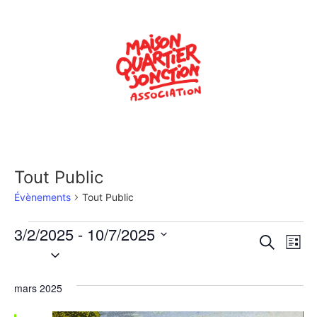
Tout Public
Évènements
Tout Public
3/2/2025
 - 
10/7/2025
Rech
Na
Recherche
Liste
Sélectionnez
de
une
et
date.
vu
mars 2025
navig
Év