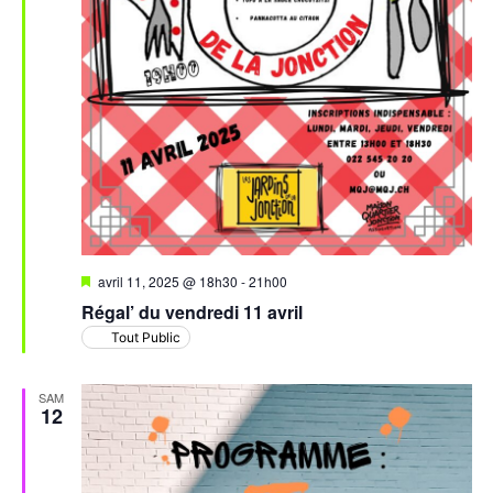
Mis
avril 11, 2025 @ 18h30
-
21h00
en
Régal’ du vendredi 11 avril
avant
Tout Public
SAM
12