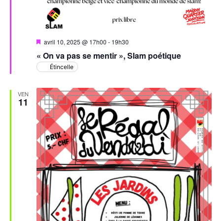
Mis
avril 10, 2025 @ 17h00
-
19h30
en
« On va pas se mentir », Slam poétique
avant
Étincelle
VEN
11