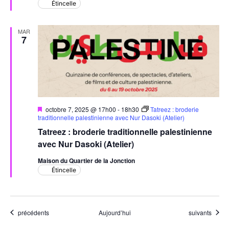
Étincelle
MAR
7
Mis
octobre 7, 2025 @ 17h00
-
18h30
Tatreez : broderie
en
traditionnelle palestinienne avec Nur Dasoki (Atelier)
avant
Tatreez : broderie traditionnelle palestinienne
avec Nur Dasoki (Atelier)
Maison du Quartier de la Jonction
Étincelle
Évènements
Évènements
précédents
Aujourd’hui
suivants