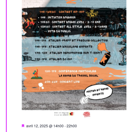
Mis
avril 12, 2025 @ 14h00
-
22h00
en