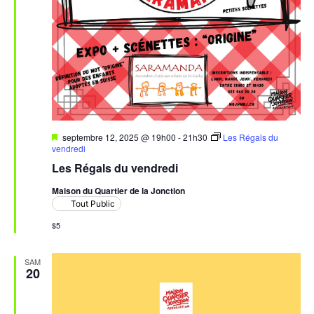
Mis
septembre 12, 2025 @ 19h00
-
21h30
Les Régals du
en
vendredi
avant
Les Régals du vendredi
Maison du Quartier de la Jonction
Tout Public
$5
SAM
20