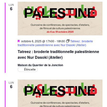
LUN
6
Mis
octobre 6, 2025 @ 17h00
-
18h30
Tatreez : broderie
en
traditionnelle palestinienne avec Nur Dasoki (Atelier)
avant
Tatreez : broderie traditionnelle palestinienne
avec Nur Dasoki (Atelier)
Maison du Quartier de la Jonction
Étincelle
LUN
6