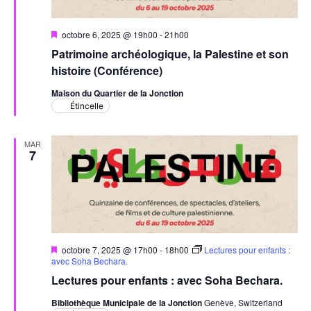
Mis
octobre 6, 2025 @ 19h00
-
21h00
en
Patrimoine archéologique, la Palestine et son
avant
histoire (Conférence)
Maison du Quartier de la Jonction
Étincelle
MAR
7
Mis
octobre 7, 2025 @ 17h00
-
18h00
Lectures pour enfants :
en
avec Soha Bechara.
avant
Lectures pour enfants : avec Soha Bechara.
Bibliothèque Municipale de la Jonction
Genève, Switzerland