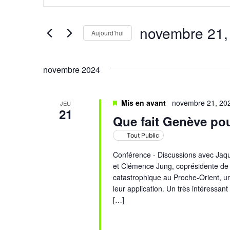
et
clé.
Rechercher
Évènements
navigation
par
novembre 21,
mot-
Aujourd’hui
de
clé.
Sélectionnez
une
vues
date.
novembre 2024
Évènements
Mis en avant
novembre 21, 20
JEU
21
Que fait Genève pou
Tout Public
Conférence - Discussions avec Jaques
et Clémence Jung, coprésidente de l’
catastrophique au Proche-Orient, u
leur application. Un très intéressan
[…]