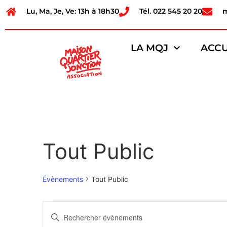
Lu, Ma, Je, Ve: 13h à 18h30
Tél. 022 545 20 20
LA MQJ
ACCU
Tout Public
Évènements
Tout Public
Recherche
Saisir
mot-