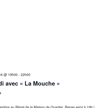
24 @ 19h00
-
22h00
di avec « La Mouche »
n
embre au Régal de la Maison de Quartier. Repas servi à 19h !