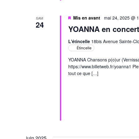
Mis en avant
mai 24, 2025 @ 
SAM
24
YOANNA en concer
L'étincelle
18bis Avenue Sainte-Clo
Étincelle
YOANNA Chansons p(o)ur (Vernissa
https://www.billetweb.fr/yoanna1 Ple
tout ce que […]
juin 2025