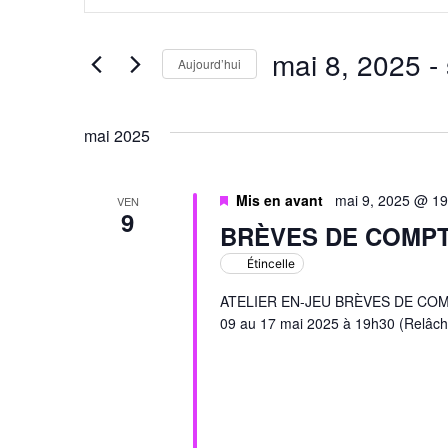
et
clé.
Rechercher
Évènements
navigation
par
mai 8, 2025
 - 
mot-
Aujourd’hui
de
clé.
Sélectionnez
une
vues
date.
mai 2025
Évènements
Mis en avant
mai 9, 2025 @ 1
VEN
9
BRÈVES DE COMP
Étincelle
ATELIER EN-JEU BRÈVES DE COMPTO
09 au 17 mai 2025 à 19h30 (Relâch