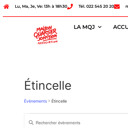
Lu, Ma, Je, Ve: 13h à 18h30
Tél. 022 545 20 20
LA MQJ
ACCU
Étincelle
Évènements
Étincelle
Recherche
Saisir
mot-