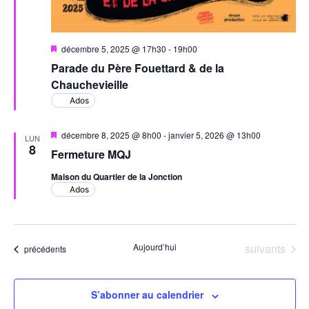
Mis
décembre 5, 2025 @ 17h30
-
19h00
en
Parade du Père Fouettard & de la
avant
Chauchevieille
Ados
Mis
décembre 8, 2025 @ 8h00
-
janvier 5, 2026 @ 13h00
LUN
en
8
Fermeture MQJ
avant
Maison du Quartier de la Jonction
Ados
Évènements
Aujourd’hui
suivants
Évènements
précédents
S’abonner au calendrier