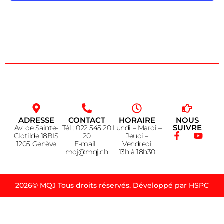
ADRESSE
CONTACT
HORAIRE
NOUS
SUIVRE
Av. de Sainte-
Tél : 022 545 20
Lundi – Mardi –
Clotilde 18BIS
20
Jeudi –
1205 Genève
E-mail :
Vendredi
mqj@mqj.ch
13h à 18h30
2026© MQJ Tous droits réservés. Développé par HSPC