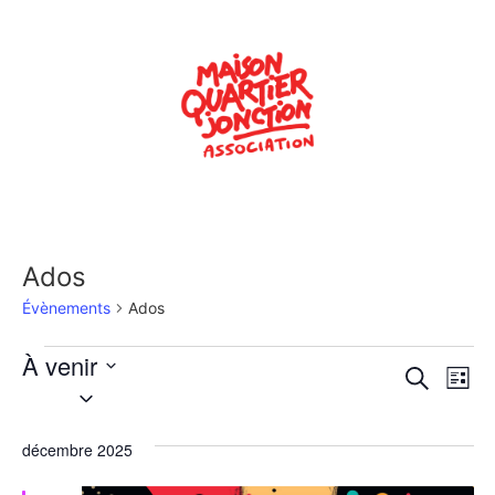
Ados
Évènements
Ados
À venir
Rech
Na
Recherche
Liste
Sélectionnez
de
une
et
date.
vu
décembre 2025
navig
Év