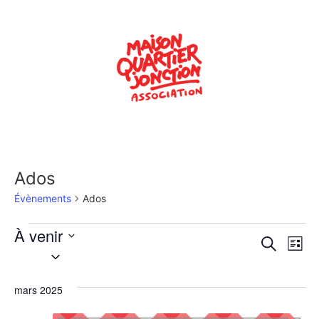
Ados
Évènements
Ados
À venir
Rech
Na
Recherche
Liste
Sélectionnez
de
une
et
date.
vu
mars 2025
navig
Év