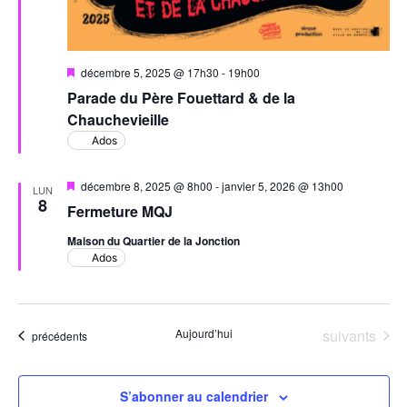
Mis
décembre 5, 2025 @ 17h30
-
19h00
en
Parade du Père Fouettard & de la
avant
Chauchevieille
Ados
Mis
décembre 8, 2025 @ 8h00
-
janvier 5, 2026 @ 13h00
LUN
en
8
Fermeture MQJ
avant
Maison du Quartier de la Jonction
Ados
Évènements
Aujourd’hui
suivants
Évènements
précédents
S’abonner au calendrier