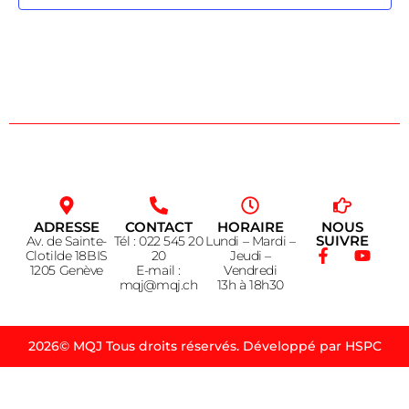
ADRESSE
CONTACT
HORAIRE
NOUS
SUIVRE
Av. de Sainte-
Tél : 022 545 20
Lundi – Mardi –
Clotilde 18BIS
20
Jeudi –
1205 Genève
E-mail :
Vendredi
mqj@mqj.ch
13h à 18h30
2026© MQJ Tous droits réservés. Développé par HSPC