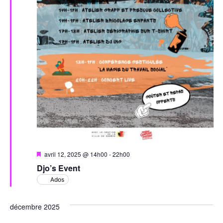
Mis
avril 12, 2025 @ 14h00
-
22h00
en
Djo’s Event
avant
Ados
décembre 2025