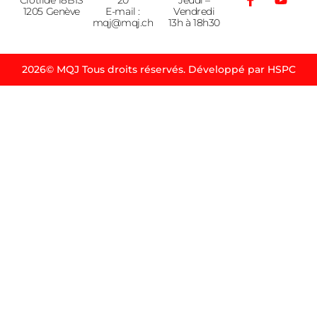
1205 Genève
E-mail :
Vendredi
mqj@mqj.ch
13h à 18h30
2026© MQJ Tous droits réservés. Développé par HSPC